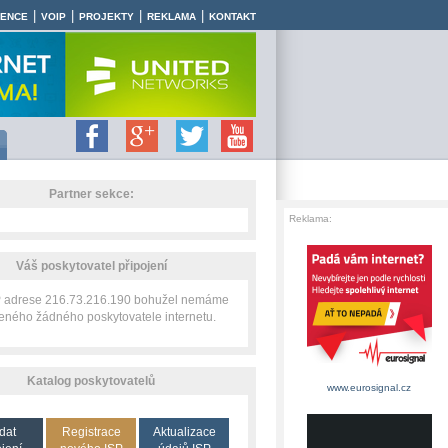
|
|
|
|
RENCE
VOIP
PROJEKTY
REKLAMA
KONTAKT
Partner sekce:
Reklama:
Váš poskytovatel připojení
IP adrese 216.73.216.190 bohužel nemáme
zeného žádného poskytovatele internetu.
Katalog poskytovatelů
www.eurosignal.cz
dat
Registrace
Aktualizace