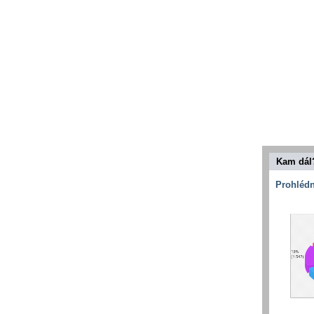
Kam dál
Prohlédn