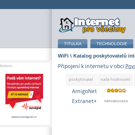
připojení k internetu
TITULKA
TECHNOLOGIE
WiFi
\ Katalog poskytovatelů in
Připojení k internetu v obci
Pov
Reklama:
poskytovatel
naše hodnocení
AmigoNet
Extranet+
nehodnoceno
www.eurosignal.cz