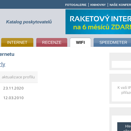
|
|
FOTOGALERIE
KNIHOVNY
NAŠE KONFE
Katalog poskytovatelů
INTERNET
RECENZE
WIFI
SPEEDMETER
ternetu
rly
aktualizace profilu
23.11.2020
K vaší 
přiřa
12.03.2010
Hle