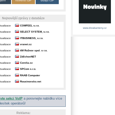
ojení
nového ISP
údajů ISP
Nejnovější zprávy z databáze
tualizace
COMFEEL s.r.o.
www.drzakanteny.cz
tualizace
SELECT SYSTEM, s.r.o.
tualizace
ITBUSINESS, s.r.o.
tualizace
vranet.cz
tualizace
4M Rožnov spol. s r.o.
tualizace
ZděchovNET
tualizace
Corelia.cz
tualizace
SPCom s.r.o.
tualizace
RAAB Computer
tualizace
Rousinovsko.net
ivte sekci VoIP
a porovnejte nabídku více
desítek operátorů!
Reklama: