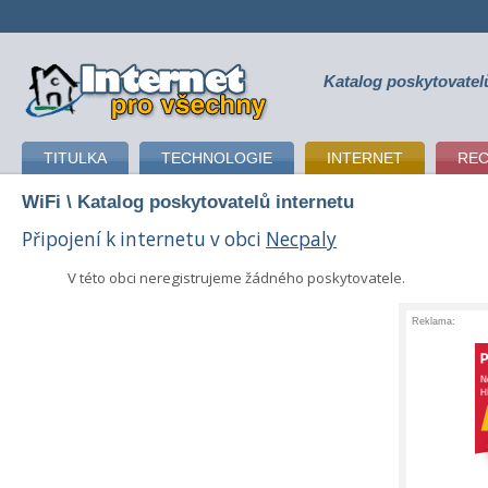
Katalog poskytovatel
připojení k internetu
TITULKA
TECHNOLOGIE
INTERNET
RE
WiFi
\ Katalog poskytovatelů internetu
Připojení k internetu v obci
Necpaly
V této obci neregistrujeme žádného poskytovatele.
Reklama: