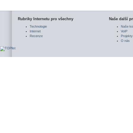
Rubriky Internetu pro všechny
Naše další pr
Technologie
Naše ko
Internet
VoIP
Recenze
Projekty
O nás