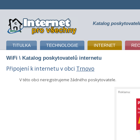
Katalog poskytovatel
připojení k internetu
TITULKA
TECHNOLOGIE
INTERNET
RE
WiFi
\ Katalog poskytovatelů internetu
Připojení k internetu v obci
Trnovo
V této obci neregistrujeme žádného poskytovatele.
Reklama: