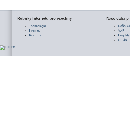
Rubriky Internetu pro všechny
Naše další pr
Technologie
Naše ko
Internet
VoIP
Recenze
Projekty
O nás