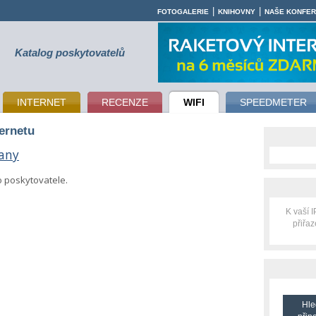
|
|
FOTOGALERIE
KNIHOVNY
NAŠE KONFE
Katalog poskytovatelů
INTERNET
RECENZE
WIFI
SPEEDMETER
ternetu
any
o poskytovatele.
K vaší 
přiřa
Hle