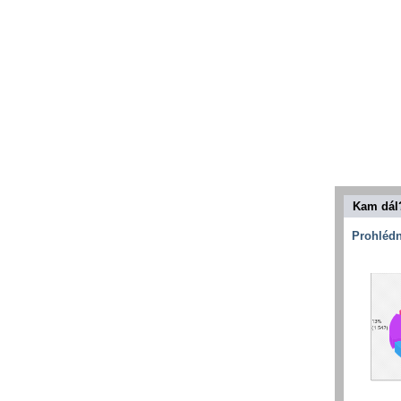
Kam dál
Prohlédn