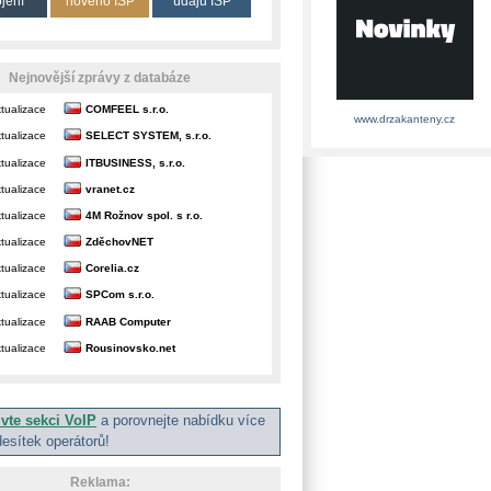
ojení
nového ISP
údajů ISP
Nejnovější zprávy z databáze
tualizace
COMFEEL s.r.o.
www.drzakanteny.cz
tualizace
SELECT SYSTEM, s.r.o.
tualizace
ITBUSINESS, s.r.o.
tualizace
vranet.cz
tualizace
4M Rožnov spol. s r.o.
tualizace
ZděchovNET
tualizace
Corelia.cz
tualizace
SPCom s.r.o.
tualizace
RAAB Computer
tualizace
Rousinovsko.net
ivte sekci VoIP
a porovnejte nabídku více
desítek operátorů!
Reklama: