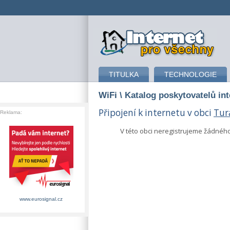
připojení k internetu
TITULKA
TECHNOLOGIE
WiFi
\ Katalog poskytovatelů in
Připojení k internetu v obci
Tur
Reklama:
V této obci neregistrujeme žádnéh
www.eurosignal.cz