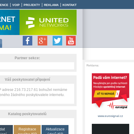
|
|
|
|
RENCE
VOIP
PROJEKTY
REKLAMA
KONTAKT
Partner sekce:
Reklama:
Váš poskytovatel připojení
IP adrese 216.73.217.61 bohužel nemáme
zeného žádného poskytovatele internetu.
Katalog poskytovatelů
www.eurosignal.cz
dat
Registrace
Aktualizace