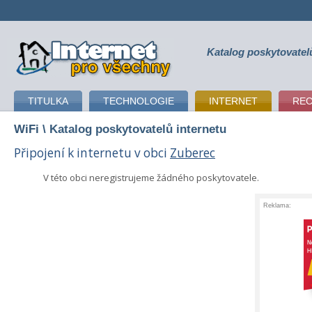
Katalog poskytovatel
připojení k internetu
TITULKA
TECHNOLOGIE
INTERNET
RE
WiFi
\ Katalog poskytovatelů internetu
Připojení k internetu v obci
Zuberec
V této obci neregistrujeme žádného poskytovatele.
Reklama: