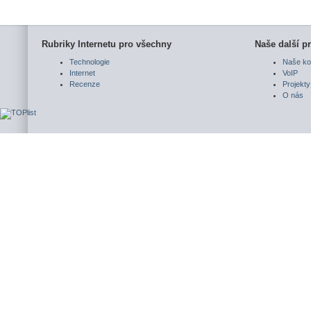
Rubriky Internetu pro všechny
Naše další pr
Technologie
Naše ko
Internet
VoIP
Recenze
Projekty
O nás