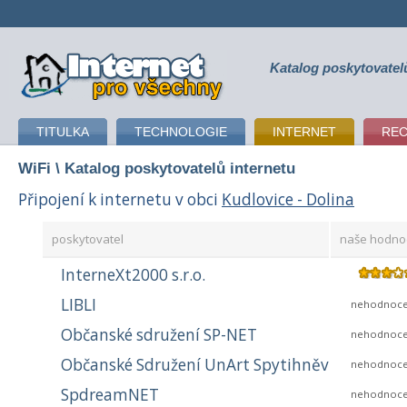
Katalog poskytovatel
připojení k internetu
TITULKA
TECHNOLOGIE
INTERNET
RE
WiFi
\ Katalog poskytovatelů internetu
Připojení k internetu v obci
Kudlovice - Dolina
poskytovatel
naše hodno
InterneXt2000 s.r.o.
LIBLI
nehodnoc
Občanské sdružení SP-NET
nehodnoc
Občanské Sdružení UnArt Spytihněv
nehodnoc
SpdreamNET
nehodnoc