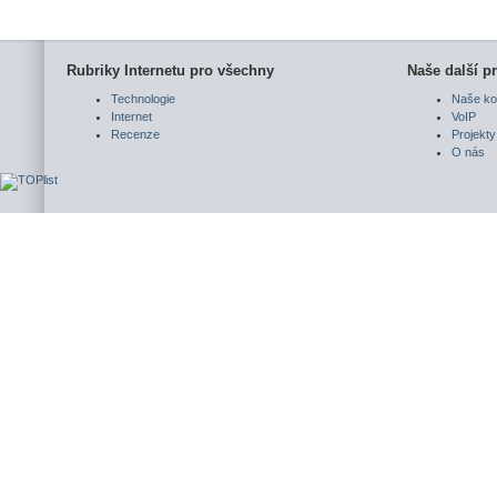
Rubriky Internetu pro všechny
Naše další pr
Technologie
Naše ko
Internet
VoIP
Recenze
Projekty
O nás