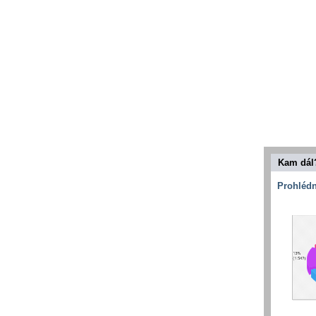
Kam dál
Prohlédn