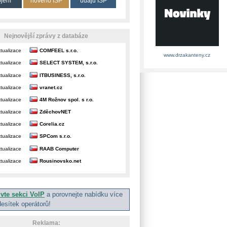
ojení
nového ISP
údajů ISP
Nejnovější zprávy z databáze
tualizace
COMFEEL s.r.o.
www.drzakanteny.cz
tualizace
SELECT SYSTEM, s.r.o.
tualizace
ITBUSINESS, s.r.o.
tualizace
vranet.cz
tualizace
4M Rožnov spol. s r.o.
tualizace
ZděchovNET
tualizace
Corelia.cz
tualizace
SPCom s.r.o.
tualizace
RAAB Computer
tualizace
Rousinovsko.net
ivte sekci VoIP
a porovnejte nabídku více
desítek operátorů!
Reklama: