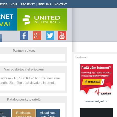
|
|
|
|
RENCE
VOIP
PROJEKTY
REKLAMA
KONTAKT
Partner sekce:
Reklama:
Váš poskytovatel připojení
IP adrese 216.73.216.190 bohužel nemáme
zeného žádného poskytovatele internetu.
Katalog poskytovatelů
www.eurosignal.cz
dat
Registrace
Aktualizace