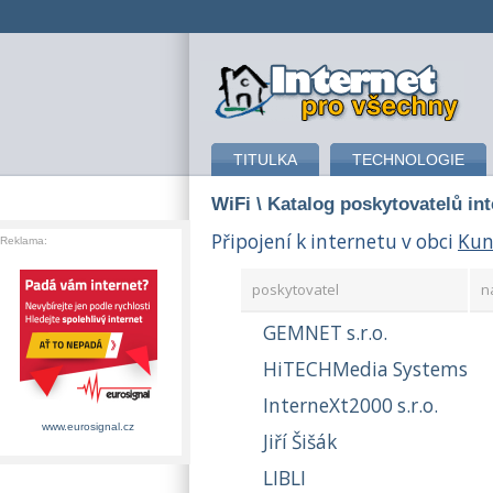
připojení k internetu
TITULKA
TECHNOLOGIE
WiFi
\ Katalog poskytovatelů in
Připojení k internetu v obci
Kun
Reklama:
poskytovatel
n
GEMNET s.r.o.
HiTECHMedia Systems
InterneXt2000 s.r.o.
www.eurosignal.cz
Jiří Šišák
LIBLI