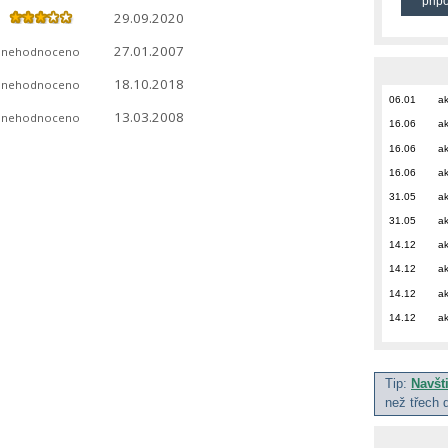
přip
29.09.2020
27.01.2007
nehodnoceno
18.10.2018
nehodnoceno
06.01
ak
13.03.2008
nehodnoceno
16.06
ak
16.06
ak
16.06
ak
31.05
ak
31.05
ak
14.12
ak
14.12
ak
14.12
ak
14.12
ak
Tip:
Navšt
než třech 