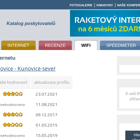
|
|
FOTOGALERIE
KNIHOVNY
NAŠE KONFE
Katalog poskytovatelů
INTERNET
RECENZE
WIFI
SPEEDMETER
ternetu
ovice - Kunovice-sever
aše hodnocení
aktualizace profilu
23.07.2021
K vaší 
přiřa
11.08.2021
nehodnoceno
09.12.2017
01.05.2015
15.05.2019
Hle
nehodnoceno