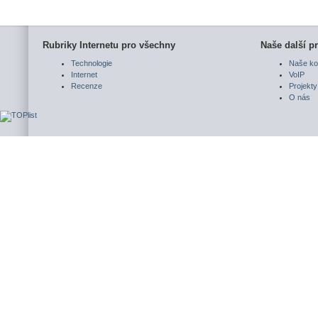
Rubriky Internetu pro všechny
Naše další pr
Technologie
Naše ko
Internet
VoIP
Recenze
Projekty
O nás