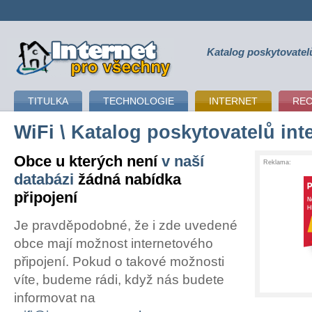
Katalog poskytovatel
připojení k internetu
TITULKA
TECHNOLOGIE
INTERNET
RE
WiFi
\ Katalog poskytovatelů int
Obce u kterých není
v naší
Reklama:
databázi
žádná nabídka
připojení
Je pravděpodobné, že i zde uvedené
obce mají možnost internetového
připojení. Pokud o takové možnosti
víte, budeme rádi, když nás budete
informovat na