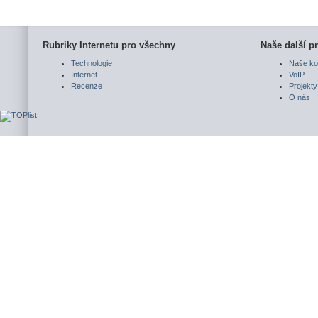
Rubriky Internetu pro všechny
Naše další pr
Technologie
Naše ko
Internet
VoIP
Recenze
Projekty
O nás