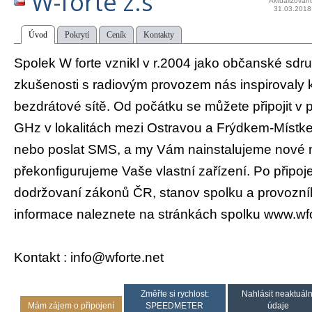
W-forte z.s
Aktualizován
31.03.2018
Úvod
Pokrytí
Ceník
Kontakty
Spolek W forte vznikl v r.2004 jako občanské sdr
zkušenosti s radiovým provozem nás inspirovaly
bezdrátové sítě. Od počátku se můžete připojit 
GHz v lokalitách mezi Ostravou a Frýdkem-Místke
nebo poslat SMS, a my Vám nainstalujeme nové
překonfigurujeme Vaše vlastní zařízení. Po připo
dodržovaní zákonů ČR, stanov spolku a provozní
informace naleznete na stránkách spolku www.wfo
Kontakt : info@wforte.net
Změřte si rychlost:
Nahlásit neaktuáln
Mám zájem o připojení
SPEEDMETER
údaje