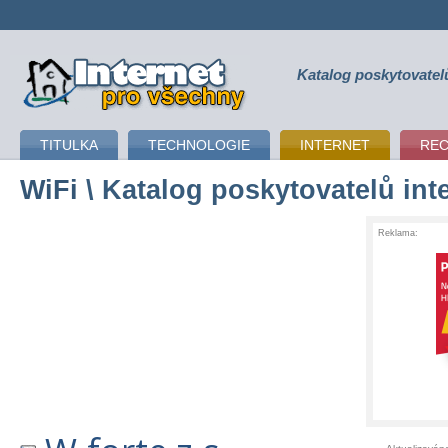
Katalog poskytovatel
připojení k internetu
TITULKA
TECHNOLOGIE
INTERNET
RE
WiFi
\ Katalog poskytovatelů int
Reklama: