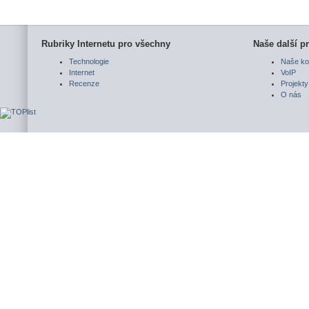
Rubriky Internetu pro všechny
Naše další pr
Technologie
Naše ko
Internet
VoIP
Recenze
Projekty
O nás