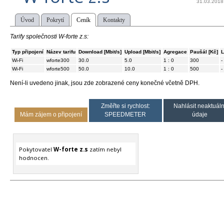
31.03.2018
Úvod
Pokrytí
Ceník
Kontakty
Tarify společnosti W-forte z.s:
Typ připojení
Název tarifu
Download [Mbit/s]
Upload [Mbit/s]
Agregace
Paušál [Kč]
L
Wi-Fi
wforte300
30.0
5.0
1 : 0
300
-
Wi-Fi
wforte500
50.0
10.0
1 : 0
500
-
Není-li uvedeno jinak, jsou zde zobrazené ceny konečné včetně DPH.
Změřte si rychlost:
Nahlásit neaktuáln
Mám zájem o připojení
SPEEDMETER
údaje
Pokytovatel
W-forte z.s
zatím nebyl
hodnocen.