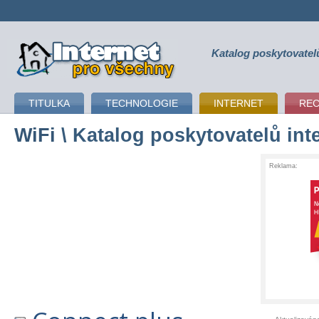
Katalog poskytovatel
připojení k internetu
TITULKA
TECHNOLOGIE
INTERNET
RE
WiFi
\ Katalog poskytovatelů int
Reklama: