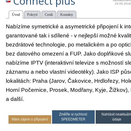
Connect plus
Aktualizován
23.05.2018
Úvod
Pokrytí
Ceník
Kontakty
Nabízíme symetrické a asymetrické připojení k int
garantované tak i sdílené - v nejlepší možné kvali
bezdrátové technologie, po metalickém a po opti
bez datového omezení a FUP. Jako doplňkové slu
nabízíme IPTV (interaktivní televize s možností sl
záznamu a nebo vlastní videotéky). Jako ISP pů
lokalitách: Praha (Jarov, Čakovice, Hrdlořezy, Hol
Horní Počernice, Prosek, Modřany, Kyje, Žižkov),
a další.
Změřte si rychlost:
Nahlásit neaktuáln
Mám zájem o připojení
SPEEDMETER
údaje