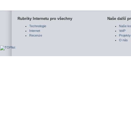
Rubriky Internetu pro všechny
Naše další pr
Technologie
Naše ko
Internet
VoIP
Recenze
Projekty
O nás