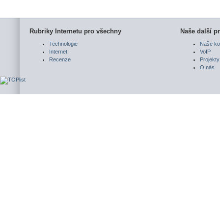
Rubriky Internetu pro všechny
Naše další pr
Technologie
Naše ko
Internet
VoIP
Recenze
Projekty
O nás