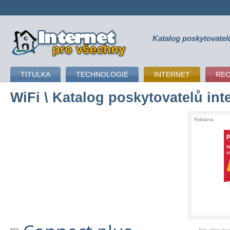
Katalog poskytovatel
připojení k internetu
TITULKA
TECHNOLOGIE
INTERNET
RE
WiFi
\ Katalog poskytovatelů int
Reklama: