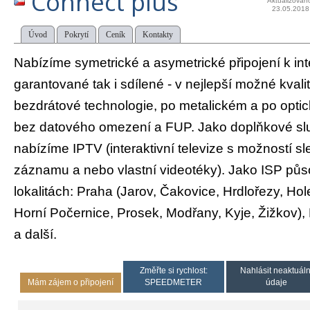
Connect plus
Aktualizován
23.05.2018
Úvod
Pokrytí
Ceník
Kontakty
Nabízíme symetrické a asymetrické připojení k int
garantované tak i sdílené - v nejlepší možné kvali
bezdrátové technologie, po metalickém a po opti
bez datového omezení a FUP. Jako doplňkové slu
nabízíme IPTV (interaktivní televize s možností sl
záznamu a nebo vlastní videotéky). Jako ISP pů
lokalitách: Praha (Jarov, Čakovice, Hrdlořezy, Hol
Horní Počernice, Prosek, Modřany, Kyje, Žižkov),
a další.
Změřte si rychlost:
Nahlásit neaktuáln
Mám zájem o připojení
SPEEDMETER
údaje