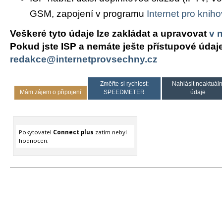
GSM, zapojení v programu
Internet pro knih
Veškeré tyto údaje lze zakládat a upravovat
v 
Pokud jste ISP a nemáte ješte přístupové údaj
redakce@internetprovsechny.cz
Změřte si rychlost:
Nahlásit neaktuáln
Mám zájem o připojení
SPEEDMETER
údaje
Pokytovatel
Connect plus
zatím nebyl
hodnocen.