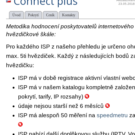
Connect plus
Aktualizován
23.05.2018
Úvod
Pokrytí
Ceník
Kontakty
Metodika hodnocení poskytovatelů internetového př
hvězdičkové škále:
Pro každého ISP z našeho přehledu je určeno oh
max. 5ti hvězdiček. Každý z následujících bodů za
hvězdičku:
ISP má v době registrace aktivní vlastní we
ISP má v našem katalogu kompletně založený 
pokrytí, tarify, IP rozsahy)
údaje nejsou starší než 6 měsíců
ISP má alespoň 50 měření na
speedmetru
za
ISP nabízí další doplňkovou službu (IPTV, Vo