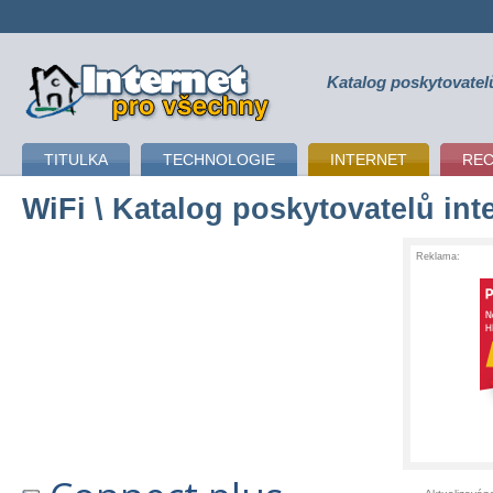
Katalog poskytovatel
připojení k internetu
TITULKA
TECHNOLOGIE
INTERNET
RE
WiFi
\ Katalog poskytovatelů int
Reklama: