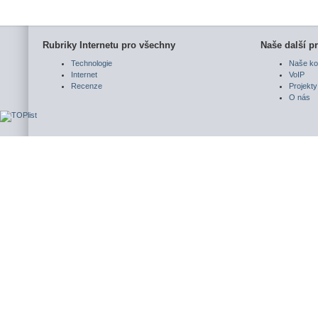
Rubriky Internetu pro všechny
Naše další pr
Technologie
Naše ko
Internet
VoIP
Recenze
Projekty
O nás