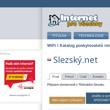
připojení k internetu
TITULKA
TECHNOLOGIE
WiFi
\ Katalog poskytovatelů int
Reklama:
Slezský.net
Úvod
Pokrytí
Ceník
Kontakty
Připojení domácností v Těšínském Slezsku.
www.eurosignal.cz
Změřte si rych
Mám zájem o připojení
SPEEDMET