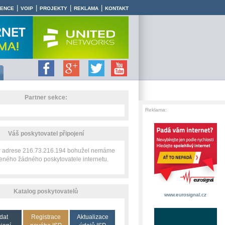
|
|
|
|
RENCE
VOIP
PROJEKTY
REKLAMA
KONTAKT
Partner sekce:
Reklama:
Váš poskytovatel připojení
IP adrese 216.73.216.194 bohužel nemáme
zeného žádného poskytovatele internetu.
Katalog poskytovatelů
www.eurosignal.cz
dat
Registrace
Aktualizace