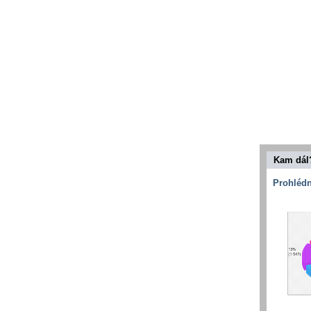
Kam dál
Prohlédn