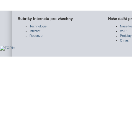
Rubriky Internetu pro všechny
Naše další pr
Technologie
Naše ko
Internet
VoIP
Recenze
Projekty
O nás