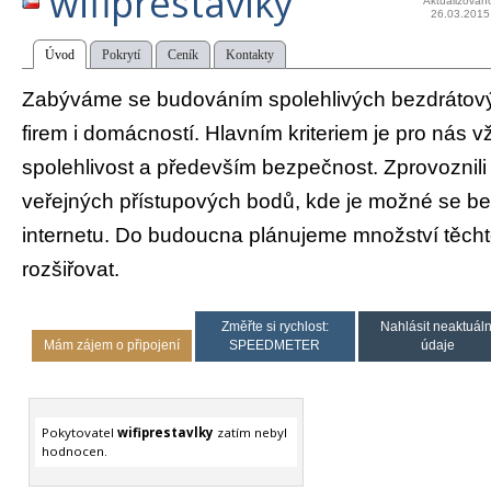
wifiprestavlky
Aktualizován
26.03.2015
Úvod
Pokrytí
Ceník
Kontakty
Zabýváme se budováním spolehlivých bezdrátových
firem i domácností. Hlavním kriteriem je pro nás v
spolehlivost a především bezpečnost. Zprovoznili
veřejných přístupových bodů, kde je možné se bez
internetu. Do budoucna plánujeme množství těcht
rozšiřovat.
Změřte si rychlost:
Nahlásit neaktuáln
Mám zájem o připojení
SPEEDMETER
údaje
Pokytovatel
wifiprestavlky
zatím nebyl
hodnocen.