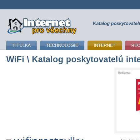
Katalog poskytovatel
připojení k internetu
TITULKA
TECHNOLOGIE
INTERNET
RE
WiFi
\ Katalog poskytovatelů int
Reklama: