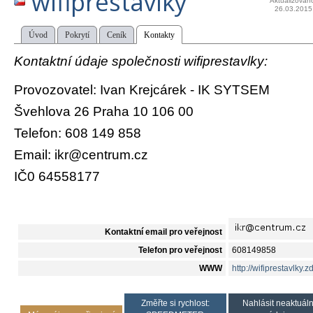
wifiprestavlky
Aktualizován
26.03.2015
Úvod
Pokrytí
Ceník
Kontakty
Kontaktní údaje společnosti wifiprestavlky:
Provozovatel: Ivan Krejcárek - IK SYTSEM
Švehlova 26 Praha 10 106 00
Telefon: 608 149 858
Email: ikr@centrum.cz
IČ0 64558177
Kontaktní email pro veřejnost
Telefon pro veřejnost
608149858
WWW
http://wifiprestavlky.z
Změřte si rychlost:
Nahlásit neaktuáln