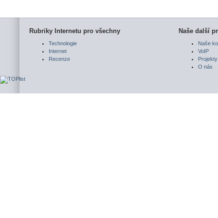
Rubriky Internetu pro všechny
Naše další pr
Technologie
Naše ko
Internet
VoIP
Recenze
Projekty
O nás