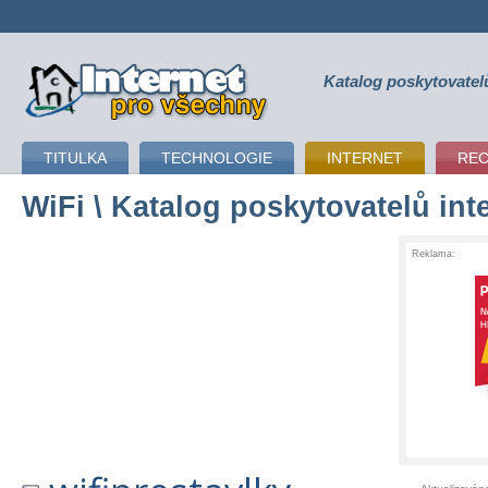
Katalog poskytovatel
připojení k internetu
TITULKA
TECHNOLOGIE
INTERNET
RE
WiFi
\ Katalog poskytovatelů int
Reklama: