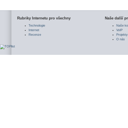
Rubriky Internetu pro všechny
Naše další pr
Technologie
Naše ko
Internet
VoIP
Recenze
Projekty
O nás