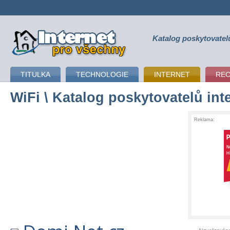
Katalog poskytovatel
připojení k internetu
TITULKA
TECHNOLOGIE
INTERNET
RE
WiFi
\ Katalog poskytovatelů int
Reklama: