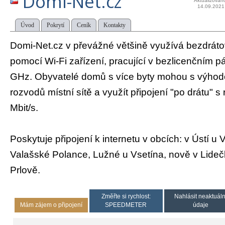
Domi-Net.cz
Aktualizován
14.09.2021
Úvod
Pokrytí
Ceník
Kontakty
Domi-Net.cz v převážné většině využívá bezdráto
pomocí Wi-Fi zařízení, pracující v bezlicenčním
GHz. Obyvatelé domů s více byty mohou s výhod
rozvodů místní sítě a využít připojení "po drátu" s
Mbit/s.
Poskytuje připojení k internetu v obcích: v Ústí u 
Valašské Polance, Lužné u Vsetína, nově v Lide
Prlově.
Změřte si rychlost:
Nahlásit neaktuáln
Mám zájem o připojení
SPEEDMETER
údaje