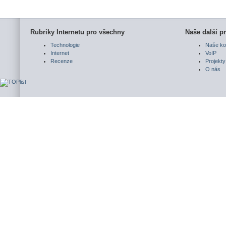
Rubriky Internetu pro všechny
Naše další pr
Technologie
Naše ko
Internet
VoIP
Recenze
Projekty
O nás