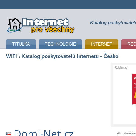
Katalog poskytovatel
připojení k internetu
TITULKA
TECHNOLOGIE
INTERNET
RE
WiFi
\ Katalog poskytovatelů internetu - Česko
Reklama:
Domi-Net.cz
Aktualizován