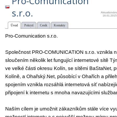
Pro-Comunication
s.r.o.
Aktualizován
16.01.2015
Úvod
Pokrytí
Ceník
Kontakty
Pro-Comunication s.r.o.
Společnost PRO-COMUNICATION s.r.o. vznikla n
sloučením několik let fungující internetové sítě T
ve velké části okresu Kolín, se sítěmi BaStaNet, 
Kolíně, a Ohařský.Net, působící v Ohařích a přile
spojením vznikla rozsáhlá internetová síť nabízejíc
připojení k internetu s mnoha navazujícími služba
Naším cílem je umožnit zákazníkům stále více vy
možností internetu a s nejvyšší možnou mírou prof