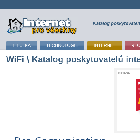
Katalog poskytovatel
připojení k internetu
TITULKA
TECHNOLOGIE
INTERNET
RE
WiFi
\ Katalog poskytovatelů int
Reklama: