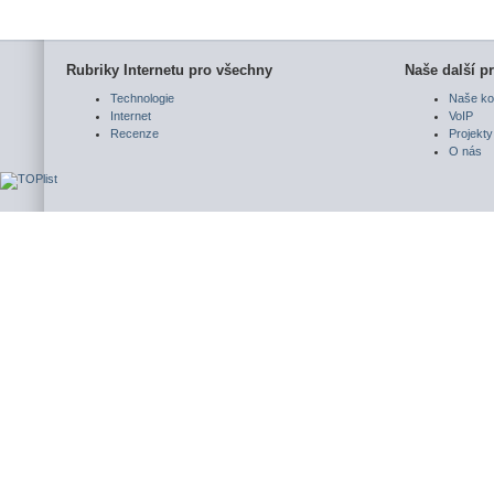
Rubriky Internetu pro všechny
Naše další pr
Technologie
Naše ko
Internet
VoIP
Recenze
Projekty
O nás