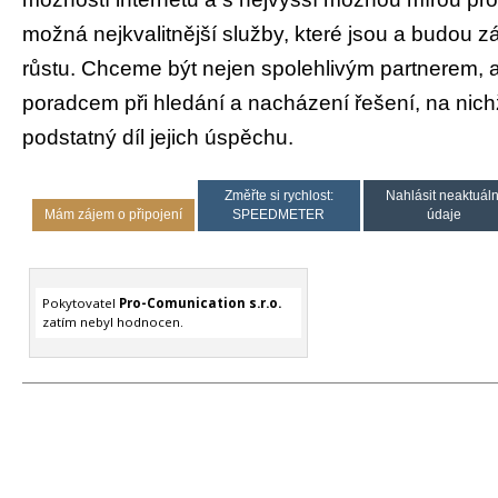
možná nejkvalitnější služby, které jsou a budou zá
růstu. Chceme být nejen spolehlivým partnerem, a
poradcem při hledání a nacházení řešení, na nic
podstatný díl jejich úspěchu.
Změřte si rychlost:
Nahlásit neaktuáln
Mám zájem o připojení
SPEEDMETER
údaje
Pokytovatel
Pro-Comunication s.r.o.
zatím nebyl hodnocen.