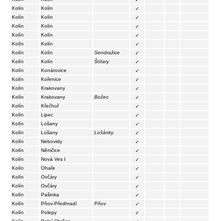
Kolín
Kolín
✓
Kolín
Kolín
✓
Kolín
Kolín
✓
Kolín
Kolín
✓
Kolín
Kolín
✓
Kolín
Kolín
Sendražice
✓
Kolín
Kolín
Štítary
✓
Kolín
Konárovice
✓
Kolín
Kořenice
✓
Kolín
Krakovany
✓
Kolín
Krakovany
Božec
✓
Kolín
Křečhoř
✓
Kolín
Lipec
✓
Kolín
Lošany
✓
Kolín
Lošany
Lošánky
✓
Kolín
Nebovidy
✓
Kolín
Němčice
✓
Kolín
Nová Ves I
✓
Kolín
Ohaře
✓
Kolín
Ovčáry
✓
Kolín
Ovčáry
✓
Kolín
Pašinka
✓
Kolín
Pňov-Předhradí
Pňov
✓
Kolín
Polepy
✓