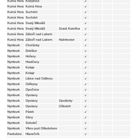
Kutná Hora
Kobylnice
✓
Kutná Hora
Kutná Hora
✓
Kutná Hora
Suchdol
✓
Kutná Hora
Suchdol
✓
Kutná Hora
Svatý Mikuláš
✓
Kutná Hora
Svatý Mikuláš
Svatá Kateřina
✓
Kutná Hora
Záboří nad Labem
✓
Kutná Hora
Záboří nad Labem
Habrkovice
✓
Nymburk
Choťánky
✓
Nymburk
Dobšice
✓
Nymburk
Hořany
✓
Nymburk
Hradčany
✓
Nymburk
Kolaje
✓
Nymburk
Kolaje
✓
Nymburk
Libice nad Cidlinou
✓
Nymburk
Odřepsy
✓
Nymburk
Opočnice
✓
Nymburk
Opolany
✓
Nymburk
Opolany
Opolánky
✓
Nymburk
Opolany
Oškobrh
✓
Nymburk
Pátek
✓
Nymburk
Sány
✓
Nymburk
Sokoleč
✓
Nymburk
Vlkov pod Oškobrhem
✓
Pardubice
Hlavečník
✓