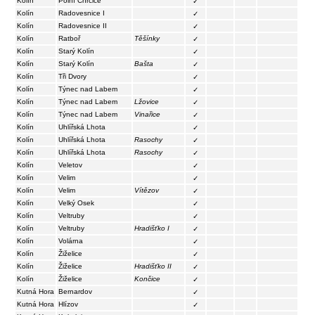
Kolín
Polní Chrčice
✓
Kolín
Radovesnice I
✓
Kolín
Radovesnice II
✓
Kolín
Ratboř
Těšínky
✓
Kolín
Starý Kolín
✓
Kolín
Starý Kolín
Bašta
✓
Kolín
Tři Dvory
✓
Kolín
Týnec nad Labem
✓
Kolín
Týnec nad Labem
Lžovice
✓
Kolín
Týnec nad Labem
Vinařice
✓
Kolín
Uhlířská Lhota
✓
Kolín
Uhlířská Lhota
Rasochy
✓
Kolín
Uhlířská Lhota
Rasochy
✓
Kolín
Veletov
✓
Kolín
Velim
✓
Kolín
Velim
Vítězov
✓
Kolín
Velký Osek
✓
Kolín
Veltruby
✓
Kolín
Veltruby
Hradišťko I
✓
Kolín
Volárna
✓
Kolín
Žiželice
✓
Kolín
Žiželice
Hradišťko II
✓
Kolín
Žiželice
Končice
✓
Kutná Hora
Bernardov
✓
Kutná Hora
Hlízov
✓