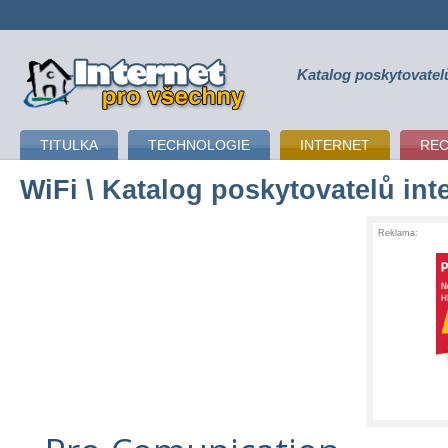
Katalog poskytovatel
připojení k internetu
TITULKA
TECHNOLOGIE
INTERNET
RE
WiFi
\ Katalog poskytovatelů int
Reklama: