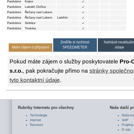
Pardubice
Kojice
✓
Pardubice
Labské Chrčice
✓
Pardubice
Řečany nad Labem
✓
Pardubice
Řečany nad Labem
Labětín
✓
Pardubice
Selmice
✓
Pardubice
Trnávka
✓
Změřte si rychlost:
Nahlásit neaktuáln
Mám zájem o připojení
SPEEDMETER
údaje
Pokud máte zájem o služby poskytovatele
Pro-
s.r.o.
, pak pokračujte přímo na
stránky společnos
tyto kontaktní údaje
.
Rubriky Internetu pro všechny
Naše další pr
Technologie
Naše ko
Internet
VoIP
Recenze
Projekty
O nás