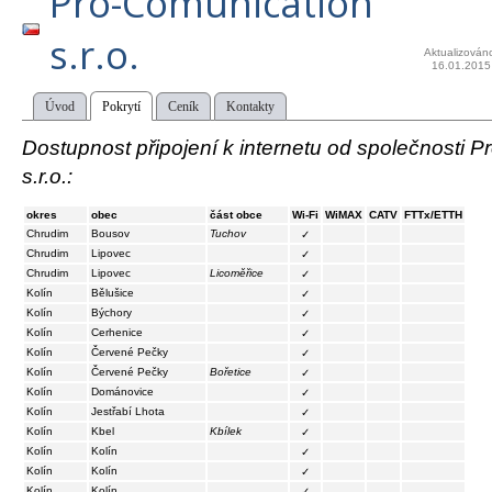
Pro-Comunication
s.r.o.
Aktualizován
16.01.2015
Úvod
Pokrytí
Ceník
Kontakty
Dostupnost připojení k internetu od společnosti 
s.r.o.:
okres
obec
část obce
Wi-Fi
WiMAX
CATV
FTTx/ETTH
Chrudim
Bousov
Tuchov
✓
Chrudim
Lipovec
✓
Chrudim
Lipovec
Licoměřice
✓
Kolín
Bělušice
✓
Kolín
Býchory
✓
Kolín
Cerhenice
✓
Kolín
Červené Pečky
✓
Kolín
Červené Pečky
Bořetice
✓
Kolín
Dománovice
✓
Kolín
Jestřabí Lhota
✓
Kolín
Kbel
Kbílek
✓
Kolín
Kolín
✓
Kolín
Kolín
✓
Kolín
Kolín
✓