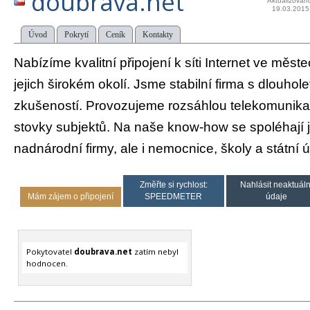
doubrava.net
Aktualizován
19.03.2015
Úvod
Pokrytí
Ceník
Kontakty
Nabízíme kvalitní připojení k síti Internet ve měst
jejich širokém okolí. Jsme stabilní firma s dlouhole
zkušeností. Provozujeme rozsáhlou telekomunikačn
stovky subjektů. Na naše know-how se spoléhají 
nadnárodní firmy, ale i nemocnice, školy a státní 
Změřte si rychlost:
Nahlásit neaktuáln
Mám zájem o připojení
SPEEDMETER
údaje
Pokytovatel
doubrava.net
zatím nebyl
hodnocen.