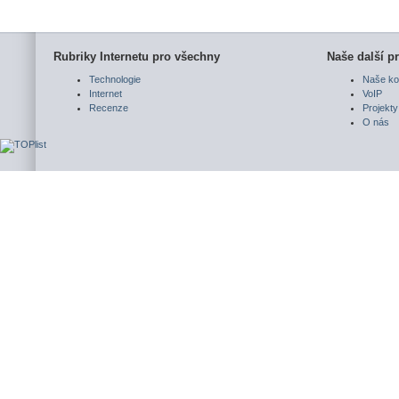
Rubriky Internetu pro všechny
Naše další pr
Technologie
Naše ko
Internet
VoIP
Recenze
Projekty
O nás