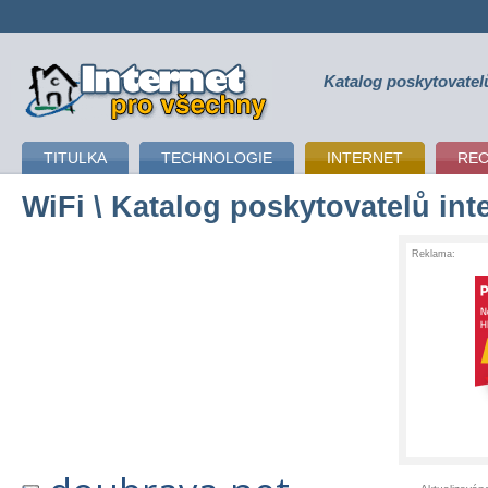
Katalog poskytovatel
připojení k internetu
TITULKA
TECHNOLOGIE
INTERNET
RE
WiFi
\ Katalog poskytovatelů int
Reklama: