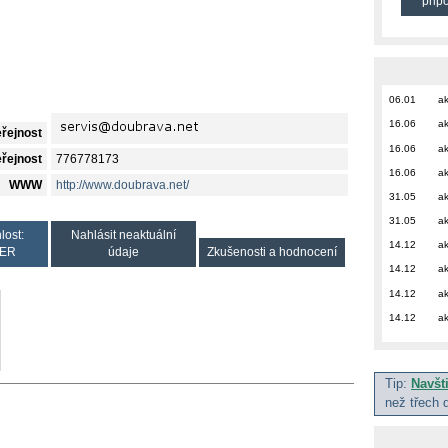
přip
06.01
ak
16.06
ak
eřejnost
16.06
ak
eřejnost
776778173
16.06
ak
WWW
http://www.doubrava.net/
31.05
ak
31.05
ak
lost:
Nahlásit neaktuální
14.12
ak
ER
údaje
Zkušenosti a hodnocení
14.12
ak
14.12
ak
14.12
ak
Tip:
Navšt
než třech 