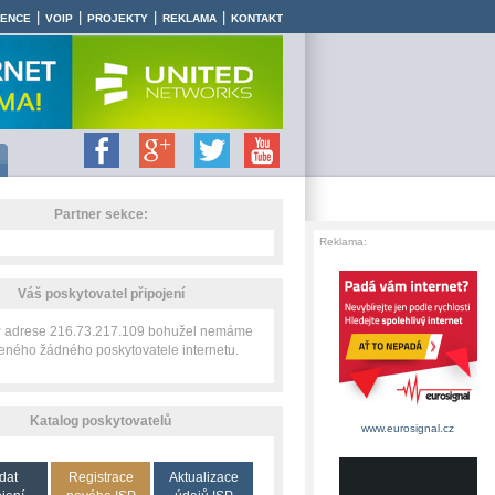
|
|
|
|
RENCE
VOIP
PROJEKTY
REKLAMA
KONTAKT
Partner sekce:
Reklama:
Váš poskytovatel připojení
IP adrese 216.73.217.109 bohužel nemáme
zeného žádného poskytovatele internetu.
Katalog poskytovatelů
www.eurosignal.cz
dat
Registrace
Aktualizace