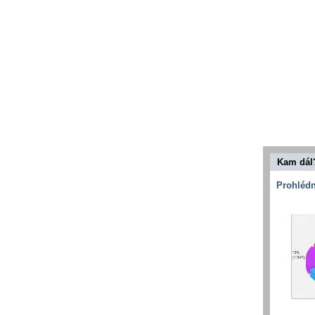
Kam dál
Prohlédn