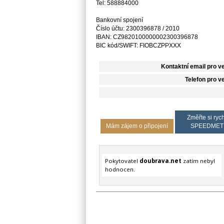
Tel: 588884000
Bankovní spojení
Číslo účtu: 2300396878 / 2010
IBAN: CZ9820100000002300396878
BIC kód/SWIFT: FIOBCZPPXXX
Kontaktní email pro v
Telefon pro v
Změřte si rych
Mám zájem o připojení
SPEEDMET
Pokytovatel
doubrava.net
zatím nebyl
hodnocen.