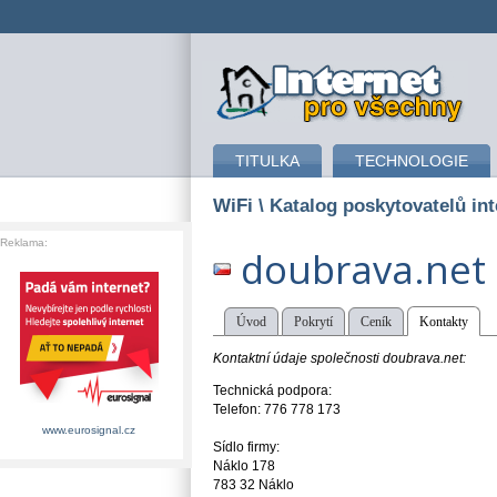
připojení k internetu
TITULKA
TECHNOLOGIE
WiFi
\ Katalog poskytovatelů int
Reklama:
doubrava.net
Úvod
Pokrytí
Ceník
Kontakty
Kontaktní údaje společnosti doubrava.net:
Technická podpora:
Telefon: 776 778 173
www.eurosignal.cz
Sídlo firmy:
Náklo 178
783 32 Náklo