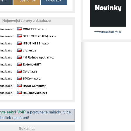
ojení
nového ISP
údajů ISP
Nejnovější zprávy z databáze
tualizace
COMFEEL s.r.o.
www.drzakanteny.cz
tualizace
SELECT SYSTEM, s.r.o.
tualizace
ITBUSINESS, s.r.o.
tualizace
vranet.cz
tualizace
4M Rožnov spol. s r.o.
tualizace
ZděchovNET
tualizace
Corelia.cz
tualizace
SPCom s.r.o.
tualizace
RAAB Computer
tualizace
Rousinovsko.net
ivte sekci VoIP
a porovnejte nabídku více
desítek operátorů!
Reklama: