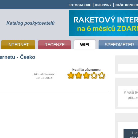
|
|
FOTOGALERIE
KNIHOVNY
NAŠE KONFE
Katalog poskytovatelů
INTERNET
RECENZE
WIFI
SPEEDMETER
ernetu - Česko
Aktualizováno:
19.03.2015
K vaší 
přiřa
Hle