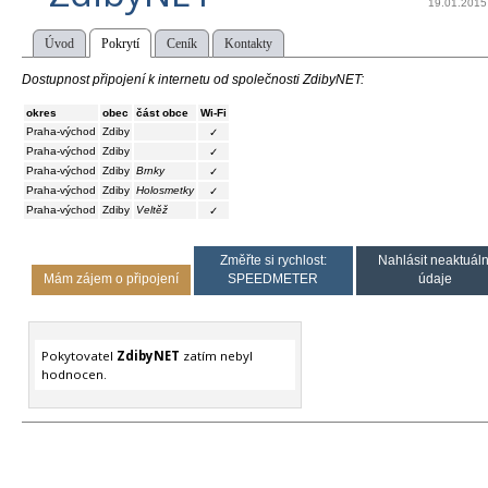
19.01.2015
Úvod
Pokrytí
Ceník
Kontakty
Dostupnost připojení k internetu od společnosti ZdibyNET:
okres
obec
část obce
Wi-Fi
Praha-východ
Zdiby
✓
Praha-východ
Zdiby
✓
Praha-východ
Zdiby
Brnky
✓
Praha-východ
Zdiby
Holosmetky
✓
Praha-východ
Zdiby
Veltěž
✓
Změřte si rychlost:
Nahlásit neaktuáln
Mám zájem o připojení
SPEEDMETER
údaje
Pokytovatel
ZdibyNET
zatím nebyl
hodnocen.