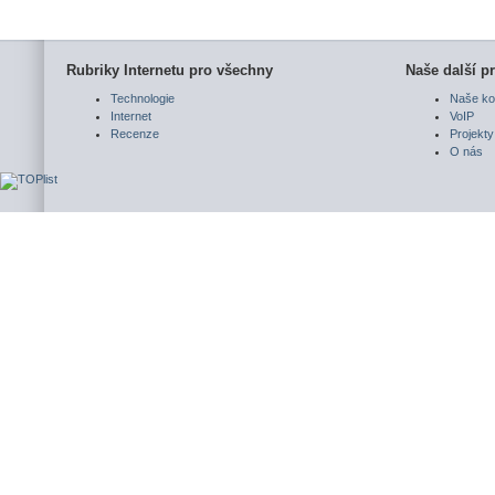
Rubriky Internetu pro všechny
Naše další pr
Technologie
Naše ko
Internet
VoIP
Recenze
Projekty
O nás