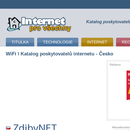
Katalog poskytovatel
připojení k internetu
TITULKA
TECHNOLOGIE
INTERNET
RE
WiFi
\ Katalog poskytovatelů internetu - Česko
Reklama:
ZdibyNET
Aktualizován