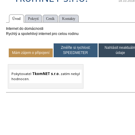
18.10.2018
Úvod
Pokrytí
Ceník
Kontakty
Internet do domácnosti
Rychlý a spolehlivý internet pro celou rodinu
Změřte si rychlost:
Nahlásit neaktuáln
Mám zájem o připojení
SPEEDMETER
údaje
Pokytovatel
TkomNET s.r.o.
zatím nebyl
hodnocen.