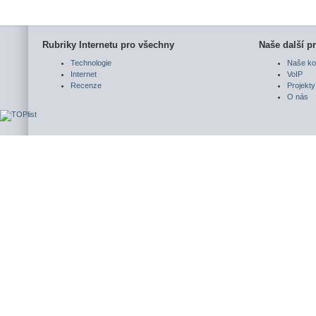
Rubriky Internetu pro všechny
Naše další pr
Technologie
Naše ko
Internet
VoIP
Recenze
Projekty
O nás