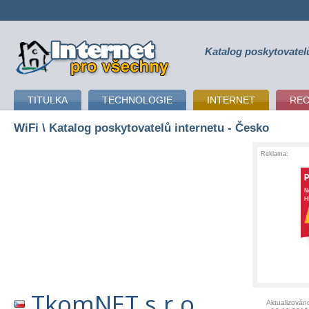
Katalog poskytovatel
připojení k internetu
TITULKA
TECHNOLOGIE
INTERNET
RE
WiFi
\ Katalog poskytovatelů internetu - Česko
Reklama:
TkomNET s.r.o.
Aktualizován