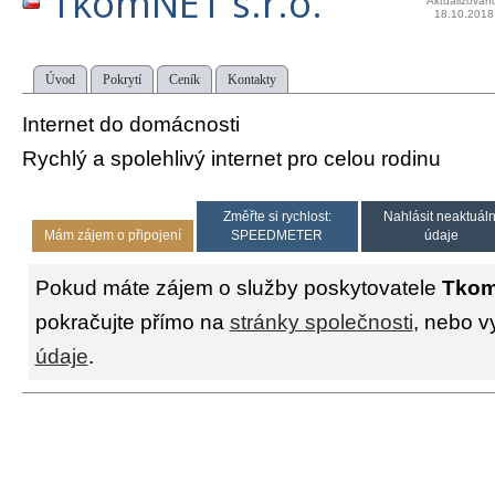
TkomNET s.r.o.
Aktualizován
18.10.2018
Úvod
Pokrytí
Ceník
Kontakty
Internet do domácnosti
Rychlý a spolehlivý internet pro celou rodinu
Změřte si rychlost:
Nahlásit neaktuáln
Mám zájem o připojení
SPEEDMETER
údaje
Pokud máte zájem o služby poskytovatele
Tkom
pokračujte přímo na
stránky společnosti
, nebo v
údaje
.