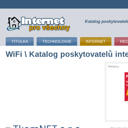
Katalog poskytovatel
připojení k internetu
TITULKA
TECHNOLOGIE
INTERNET
RE
WiFi
\ Katalog poskytovatelů int
Reklama: