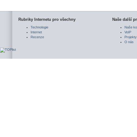
Rubriky Internetu pro všechny
Naše další pr
Technologie
Naše ko
Internet
VoIP
Recenze
Projekty
O nás