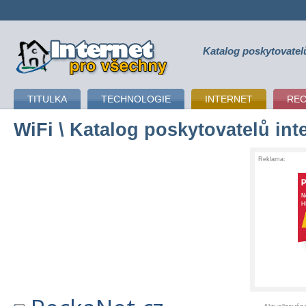
Katalog poskytovatel
připojení k internetu
TITULKA
TECHNOLOGIE
INTERNET
RE
WiFi
\ Katalog poskytovatelů int
Reklama: