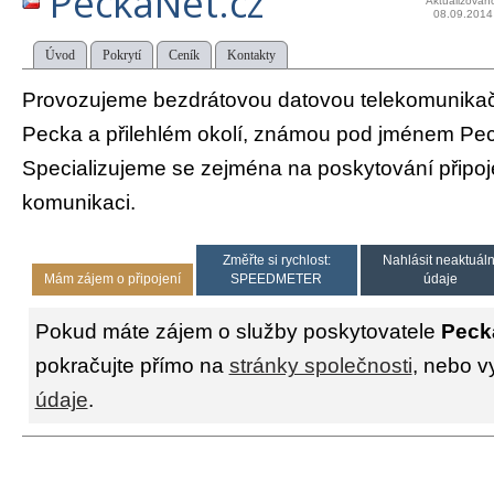
PeckaNet.cz
Aktualizován
08.09.2014
Úvod
Pokrytí
Ceník
Kontakty
Provozujeme bezdrátovou datovou telekomunikačn
Pecka a přilehlém okolí, známou pod jménem Pe
Specializujeme se zejména na poskytování připoje
komunikaci.
Změřte si rychlost:
Nahlásit neaktuáln
Mám zájem o připojení
SPEEDMETER
údaje
Pokud máte zájem o služby poskytovatele
Peck
pokračujte přímo na
stránky společnosti
, nebo v
údaje
.