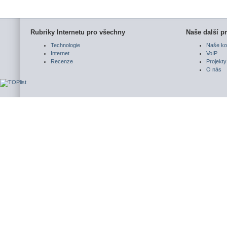
Rubriky Internetu pro všechny
Naše další pr
Technologie
Naše ko
Internet
VoIP
Recenze
Projekty
O nás