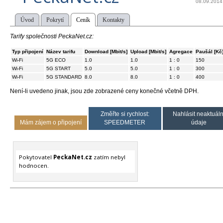
08.09.2014
Úvod
Pokrytí
Ceník
Kontakty
Tarify společnosti PeckaNet.cz:
Typ připojení
Název tarifu
Download [Mbit/s]
Upload [Mbit/s]
Agregace
Paušál [Kč
Wi-Fi
5G ECO
1.0
1.0
1 : 0
150
Wi-Fi
5G START
5.0
5.0
1 : 0
300
Wi-Fi
5G STANDARD
8.0
8.0
1 : 0
400
Není-li uvedeno jinak, jsou zde zobrazené ceny konečné včetně DPH.
Změřte si rychlost:
Nahlásit neaktuáln
Mám zájem o připojení
SPEEDMETER
údaje
Pokytovatel
PeckaNet.cz
zatím nebyl
hodnocen.