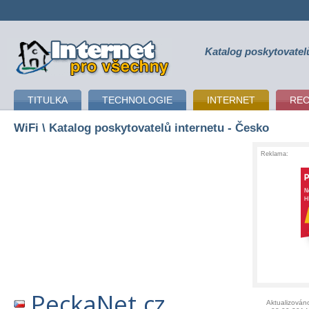
Katalog poskytovatel
připojení k internetu
TITULKA
TECHNOLOGIE
INTERNET
RE
WiFi
\ Katalog poskytovatelů internetu - Česko
Reklama:
PeckaNet.cz
Aktualizován