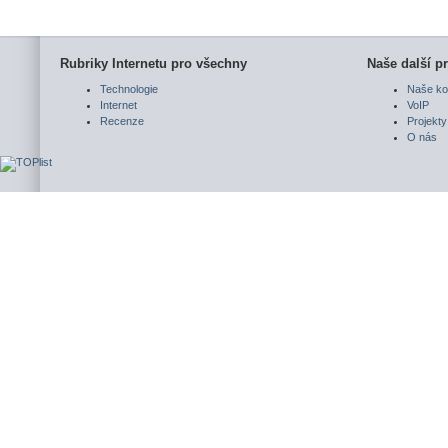
Rubriky Internetu pro všechny
Naše další pr
Technologie
Naše ko
Internet
VoIP
Recenze
Projekty
O nás