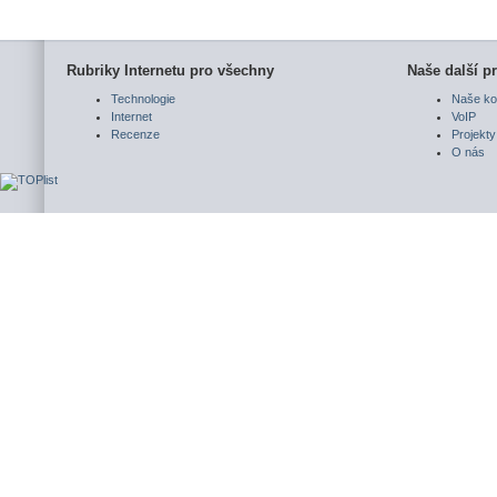
Rubriky Internetu pro všechny
Naše další pr
Technologie
Naše ko
Internet
VoIP
Recenze
Projekty
O nás