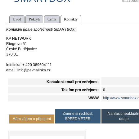
01.11.2009
Úvod
Pokrytí
Ceník
Kontakty
Kontaktní údaje společnosti SMARTBOX:
KP NETWORK
Riegrova 51
České Budějovice
370 01
Infolinka: + 420 389604111
email: info@pevnalinka.cz
Kontaktní email pro veřejnost
Telefon pro veřejnost
0
WWW
http://www.smartbox.c
Změřte si rychlost:
Nahlásit neaktuáln
Mám zájem o připojení
SPEEDMETER
údaje