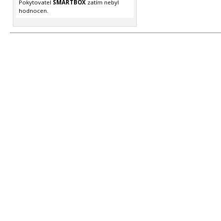
Pokytovatel
SMARTBOX
zatím nebyl
hodnocen.