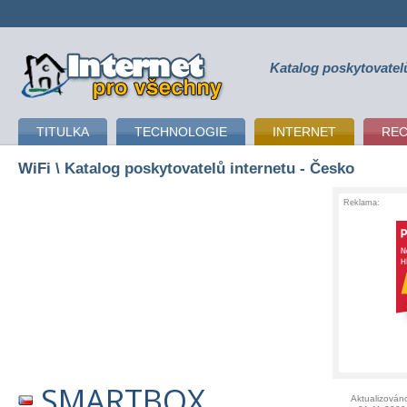
Katalog poskytovatel
připojení k internetu
TITULKA
TECHNOLOGIE
INTERNET
RE
WiFi
\ Katalog poskytovatelů internetu - Česko
Reklama:
SMARTBOX
Aktualizován