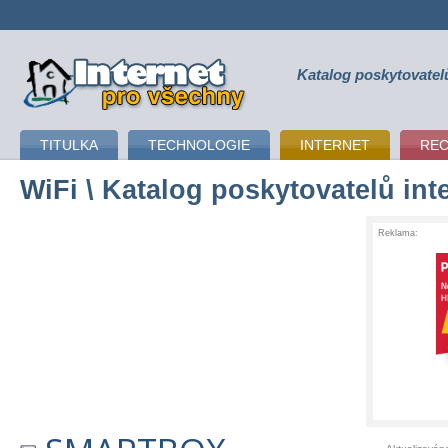
Katalog poskytovatel
připojení k internetu
TITULKA
TECHNOLOGIE
INTERNET
RE
WiFi
\ Katalog poskytovatelů int
Reklama: