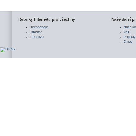
Rubriky Internetu pro všechny
Naše další pr
Technologie
Naše ko
Internet
VoIP
Recenze
Projekty
O nás