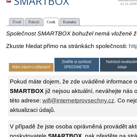
SMARTBOX
Aktualizován
01.11.2009
Úvod
Pokrytí
Ceník
Kontakty
Společnost SMARTBOX bohužel nemá vložené žád
Zkuste hledat přímo na stránkách společnosti:
htt
Změřte si rychlost:
Nahlásit neaktuáln
Mám zájem o připojení
SPEEDMETER
údaje
Pokud máte dojem, že zde uváděné informace o 
SMARTBOX
již nejsou aktuální, neváhejte nás 
této adrese:
wifi@internetprovsechny.cz
. Co nejd
aktualizaci údajů.
V případě že jste osoba oprávněná provádět akt
poskytovatele
SMARTBOX
, pak přejděte na st