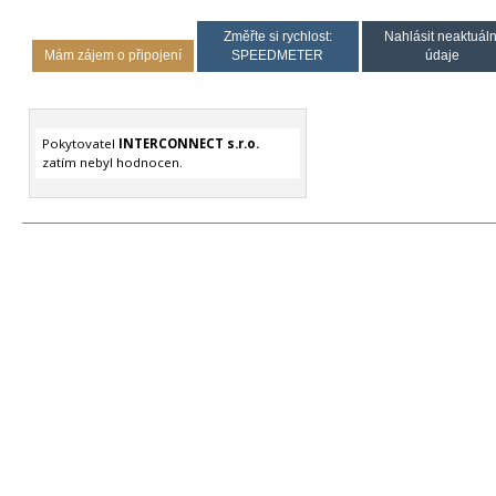
Změřte si rychlost:
Nahlásit neaktuáln
Mám zájem o připojení
SPEEDMETER
údaje
Pokytovatel
INTERCONNECT s.r.o.
zatím nebyl hodnocen.