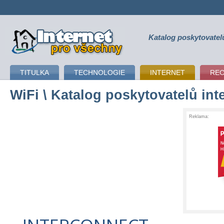
Katalog poskytovatel
připojení k internetu
TITULKA
TECHNOLOGIE
INTERNET
RE
WiFi
\ Katalog poskytovatelů int
Reklama: