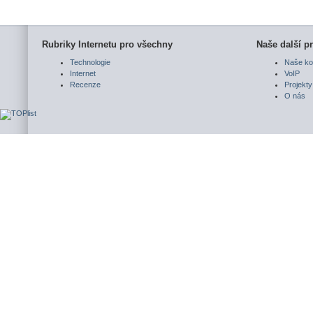
Rubriky Internetu pro všechny
Naše další pr
Technologie
Naše ko
Internet
VoIP
Recenze
Projekty
O nás