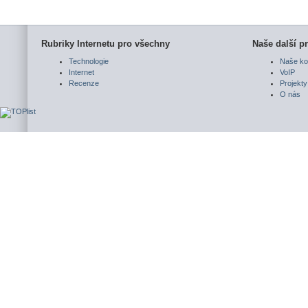
Rubriky Internetu pro všechny
Naše další pr
Technologie
Naše ko
Internet
VoIP
Recenze
Projekty
O nás