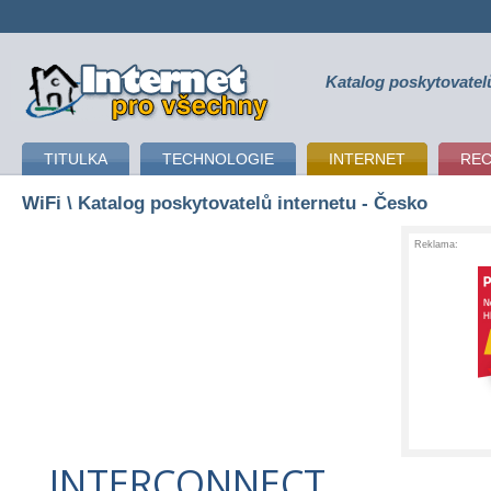
Katalog poskytovatel
připojení k internetu
TITULKA
TECHNOLOGIE
INTERNET
RE
WiFi
\ Katalog poskytovatelů internetu - Česko
Reklama:
INTERCONNECT