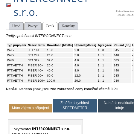
s.r.o.
Aktualizován
30.09.2015
Úvod
Pokrytí
Ceník
Kontakty
Tarify společnosti INTERCONNECT s.r.o.:
Typ připojení
Název tarifu
Download [Mbit/s]
Upload [Mbit/s]
Agregace
Paušál [Kč]
L
Wi-Fi
JET 16+
16.0
2.0
1 : 0
345
-
Wi-Fi
JET 24+
24.0
3.0
1 : 1
440
-
Wi-Fi
JET 32+
32.0
4.0
1 : 1
585
-
FTTx/ETTH
FIBER 20+
20.0
4.0
1 : 1
345
-
FTTx/ETTH
FIBER 40+
40.0
8.0
1 : 1
440
-
FTTx/ETTH
FIBER 60+
60.0
12.0
1 : 1
685
-
FTTx/ETTH
FIBER 100+
100.0
20.0
1 : 1
930
-
Není-li uvedeno jinak, jsou zde zobrazené ceny konečné včetně DPH.
Změřte si rychlost:
Nahlásit neaktuáln
Mám zájem o připojení
SPEEDMETER
údaje
Pokytovatel
INTERCONNECT s.r.o.
zatím nebyl hodnocen.