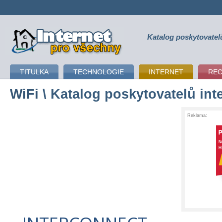
Katalog poskytovatel
připojení k internetu
TITULKA
TECHNOLOGIE
INTERNET
RE
WiFi
\ Katalog poskytovatelů int
Reklama: