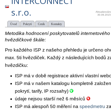
INTERCONNECT
s.r.o.
Aktualizován
30.09.2015
Úvod
Pokrytí
Ceník
Kontakty
Metodika hodnocení poskytovatelů internetového př
hvězdičkové škále:
Pro každého ISP z našeho přehledu je určeno oh
max. 5ti hvězdiček. Každý z následujících bodů za
hvězdičku:
ISP má v době registrace aktivní vlastní we
ISP má v našem katalogu kompletně založený 
pokrytí, tarify, IP rozsahy)
údaje nejsou starší než 6 měsíců
ISP má alespoň 50 měření na
speedmetru
za