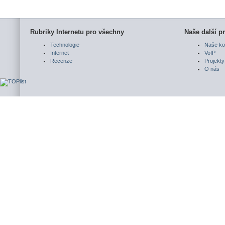
Rubriky Internetu pro všechny
Naše další pr
Technologie
Naše ko
Internet
VoIP
Recenze
Projekty
O nás