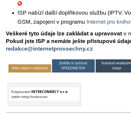
ISP nabízí další doplňkovou službu (IPTV, Vo
GSM, zapojení v programu
Internet pro knih
Veškeré tyto údaje lze zakládat a upravovat
v 
Pokud jste ISP a nemáte ješte přístupové údaj
redakce@internetprovsechny.cz
Změřte si rychlost:
Nahlásit neaktuáln
Mám zájem o připojení
SPEEDMETER
údaje
Pokytovatel
INTERCONNECT s.r.o.
zatím nebyl hodnocen.