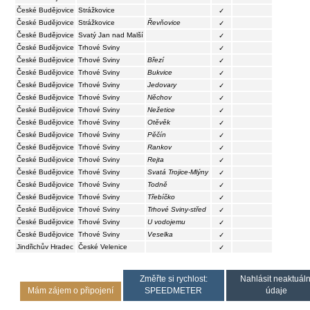
České Budějovice
Strážkovice
✓
České Budějovice
Strážkovice
Řevňovice
✓
České Budějovice
Svatý Jan nad Malší
✓
České Budějovice
Trhové Sviny
✓
České Budějovice
Trhové Sviny
Březí
✓
České Budějovice
Trhové Sviny
Bukvice
✓
České Budějovice
Trhové Sviny
Jedovary
✓
České Budějovice
Trhové Sviny
Něchov
✓
České Budějovice
Trhové Sviny
Nežetice
✓
České Budějovice
Trhové Sviny
Otěvěk
✓
České Budějovice
Trhové Sviny
Pěčín
✓
České Budějovice
Trhové Sviny
Rankov
✓
České Budějovice
Trhové Sviny
Rejta
✓
České Budějovice
Trhové Sviny
Svatá Trojice-Mlýny
✓
České Budějovice
Trhové Sviny
Todně
✓
České Budějovice
Trhové Sviny
Třebíčko
✓
České Budějovice
Trhové Sviny
Trhové Sviny-střed
✓
České Budějovice
Trhové Sviny
U vodojemu
✓
České Budějovice
Trhové Sviny
Veselka
✓
Jindřichův Hradec
České Velenice
✓
Změřte si rychlost:
Nahlásit neaktuáln
Mám zájem o připojení
SPEEDMETER
údaje