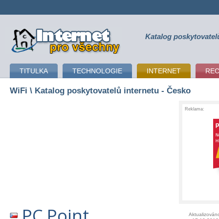
Katalog poskytovatel
připojení k internetu
TITULKA
TECHNOLOGIE
INTERNET
RE
WiFi
\ Katalog poskytovatelů internetu - Česko
Reklama:
PC Point
Aktualizován