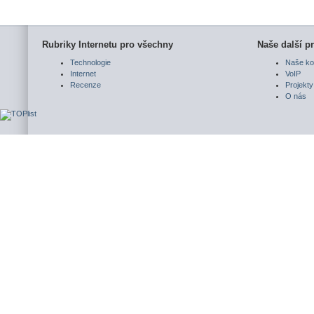
Rubriky Internetu pro všechny
Naše další pr
Technologie
Naše ko
Internet
VoIP
Recenze
Projekty
O nás