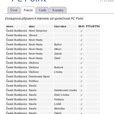
17.10.2016
Úvod
Pokrytí
Ceník
Kontakty
Dostupnost připojení k internetu od společnosti PC Point:
okres
obec
část obce
Wi-Fi
FTTx/ETTH
České Budějovice
Horní Stropnice
✓
České Budějovice
Jílovice
✓
České Budějovice
Nové Hrady
✓
České Budějovice
Nové Hrady
Byňov
✓
České Budějovice
Nové Hrady
Hlinov
✓
České Budějovice
Nové Hrady
Jakule
✓
České Budějovice
Nové Hrady
Údolí
✓
České Budějovice
Olešnice
✓
České Budějovice
Olešnice
Buková
✓
České Budějovice
Olešnice
Lhotka
✓
České Budějovice
Ostrolovský Újezd
✓
České Budějovice
Petříkov
✓
České Budějovice
Slavče
✓
České Budějovice
Slavče
Dobrkovská Lhotka
✓
České Budějovice
Slavče
Dolní Lhotka
✓
České Budějovice
Slavče
Keblany
✓
České Budějovice
Slavče
Lniště
✓
České Budějovice
Slavče
Mohuřice
✓
České Budějovice
Slavče
Záluží
✓