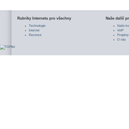
Rubriky Internetu pro všechny
Naše další pr
Technologie
Naše ko
Internet
VoIP
Recenze
Projekty
O nás