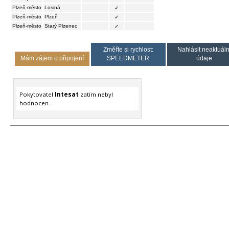
Plzeň-město
Losiná
✓
Plzeň-město
Plzeň
✓
Plzeň-město
Starý Plzenec
✓
Změřte si rychlost:
Nahlásit neaktuáln
Mám zájem o připojení
SPEEDMETER
údaje
Pokytovatel
Intesat
zatím nebyl
hodnocen.