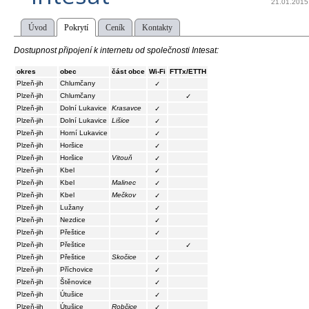
21.01.2015
Úvod
Pokrytí
Ceník
Kontakty
Dostupnost připojení k internetu od společnosti Intesat:
okres
obec
část obce
Wi-Fi
FTTx/ETTH
Plzeň-jih
Chlumčany
✓
Plzeň-jih
Chlumčany
✓
Plzeň-jih
Dolní Lukavice
Krasavce
✓
Plzeň-jih
Dolní Lukavice
Lišice
✓
Plzeň-jih
Horní Lukavice
✓
Plzeň-jih
Horšice
✓
Plzeň-jih
Horšice
Vitouň
✓
Plzeň-jih
Kbel
✓
Plzeň-jih
Kbel
Malinec
✓
Plzeň-jih
Kbel
Mečkov
✓
Plzeň-jih
Lužany
✓
Plzeň-jih
Nezdice
✓
Plzeň-jih
Přeštice
✓
Plzeň-jih
Přeštice
✓
Plzeň-jih
Přeštice
Skočice
✓
Plzeň-jih
Příchovice
✓
Plzeň-jih
Štěnovice
✓
Plzeň-jih
Útušice
✓
Plzeň-jih
Útušice
Robčice
✓