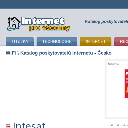
Katalog poskytovatel
připojení k internetu
TITULKA
TECHNOLOGIE
INTERNET
RE
WiFi
\ Katalog poskytovatelů internetu - Česko
Reklama:
Intesat
Aktualizován