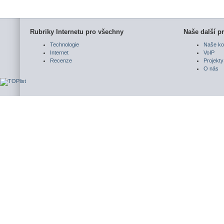
Rubriky Internetu pro všechny
Naše další pr
Technologie
Naše ko
Internet
VoIP
Recenze
Projekty
O nás