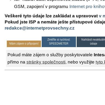
GSM, zapojení v programu
Internet pro knih
Veškeré tyto údaje lze zakládat a upravovat
v 
Pokud jste ISP a nemáte ješte přístupové údaj
redakce@internetprovsechny.cz
Změřte si rychlost:
Nahlásit neaktuáln
Mám zájem o připojení
SPEEDMETER
údaje
Pokud máte zájem o služby poskytovatele
Intes
přímo na
stránky společnosti
, nebo využijte
tyto