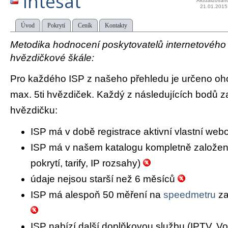
Intesat
Aktualizován
21.01.2015
Úvod
Pokrytí
Ceník
Kontakty
Metodika hodnocení poskytovatelů internetového př
hvězdičkové škále:
Pro každého ISP z našeho přehledu je určeno oh
max. 5ti hvězdiček. Každý z následujících bodů za
hvězdičku:
ISP má v době registrace aktivní vlastní we
ISP má v našem katalogu kompletně založený 
pokrytí, tarify, IP rozsahy)
údaje nejsou starší než 6 měsíců
ISP má alespoň 50 měření na
speedmetru
za
ISP nabízí další doplňkovou službu (IPTV, Vo