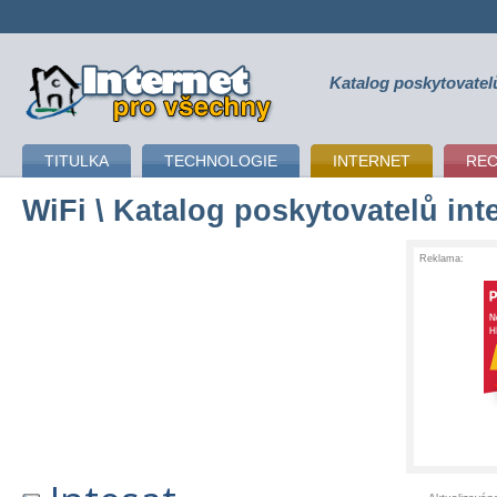
Katalog poskytovatel
připojení k internetu
TITULKA
TECHNOLOGIE
INTERNET
RE
WiFi
\ Katalog poskytovatelů int
Reklama: