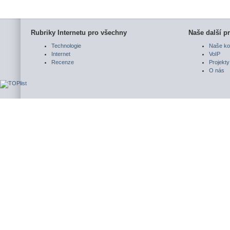
Rubriky Internetu pro všechny
Naše další pr
Technologie
Naše ko
Internet
VoIP
Recenze
Projekty
O nás