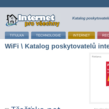
Katalog poskytovatel
připojení k internetu
TITULKA
TECHNOLOGIE
INTERNET
RE
WiFi
\ Katalog poskytovatelů int
Reklama: