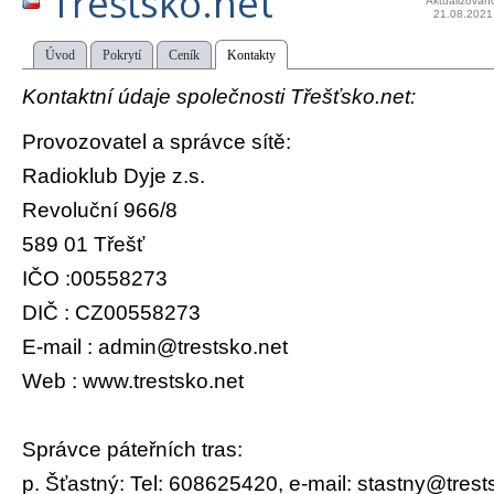
Třešťsko.net
Aktualizován
21.08.2021
Úvod
Pokrytí
Ceník
Kontakty
Kontaktní údaje společnosti Třešťsko.net:
Provozovatel a správce sítě:
Radioklub Dyje z.s.
Revoluční 966/8
589 01 Třešť
IČO :00558273
DIČ : CZ00558273
E-mail : admin@trestsko.net
Web : www.trestsko.net
Správce páteřních tras:
p. Šťastný: Tel: 608625420, e-mail: stastny@trest