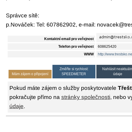
Správce sítě:
p.Nováček: Tel: 607862902, e-mail: novacek@tre
Kontaktní email pro veřejnost
Telefon pro veřejnost
608625420
WWW
http://www.trestsko.ne
Změřte si rychlost:
Nahlásit neaktuáln
Mám zájem o připojení
SPEEDMETER
údaje
Pokud máte zájem o služby poskytovatele
Třeš
pokračujte přímo na
stránky společnosti
, nebo v
údaje
.