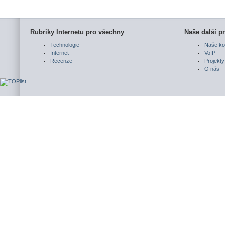
Rubriky Internetu pro všechny
Naše další pr
Technologie
Naše ko
Internet
VoIP
Recenze
Projekty
O nás