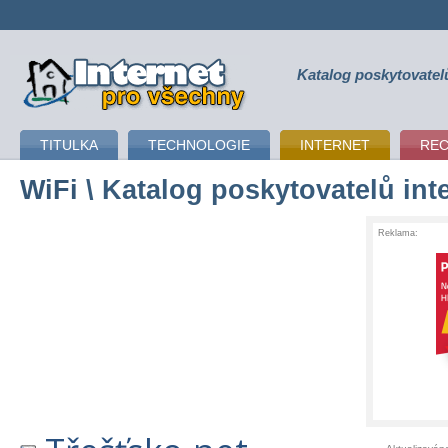
Katalog poskytovatel
připojení k internetu
TITULKA
TECHNOLOGIE
INTERNET
RE
WiFi
\ Katalog poskytovatelů int
Reklama: