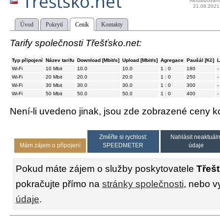
Třešťsko.net
Aktualizován
21.08.2021
Úvod
Pokrytí
Ceník
Kontakty
Tarify společnosti Třešťsko.net:
Typ připojení
Název tarifu
Download [Mbit/s]
Upload [Mbit/s]
Agregace
Paušál [Kč]
L
Wi-Fi
10 Mbit
10.0
10.0
1 : 0
180
-
Wi-Fi
20 Mbit
20.0
20.0
1 : 0
250
-
Wi-Fi
30 Mbit
30.0
30.0
1 : 0
300
-
Wi-Fi
50 Mbit
50.0
50.0
1 : 0
400
-
Není-li uvedeno jinak, jsou zde zobrazené ceny
Změřte si rychlost:
Nahlásit neaktuáln
Mám zájem o připojení
SPEEDMETER
údaje
Pokud máte zájem o služby poskytovatele
Třeš
pokračujte přímo na
stránky společnosti
, nebo v
údaje
.