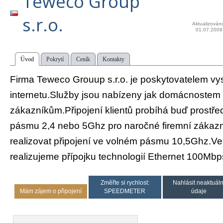
Teweco Group
s.r.o.
Aktualizován
01.07.2009
Úvod
Pokrytí
Ceník
Kontakty
Firma Teweco Grouup s.r.o. je poskytovatelem vy
internetu.Služby jsou nabízeny jak domácnostem 
zákazníkům.Připojení klientů probíhá buď prostře
pásmu 2,4 nebo 5Ghz pro naročné firemní zákazn
realizovat připojení ve volném pásmu 10,5Ghz.Ve
realizujeme přípojku technologií Ethernet 100Mbp
Změřte si rychlost:
Nahlásit neaktuáln
Mám zájem o připojení
SPEEDMETER
údaje