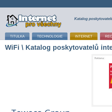
Katalog poskytovatel
připojení k internetu
TITULKA
TECHNOLOGIE
INTERNET
RE
WiFi
\ Katalog poskytovatelů int
Reklama: