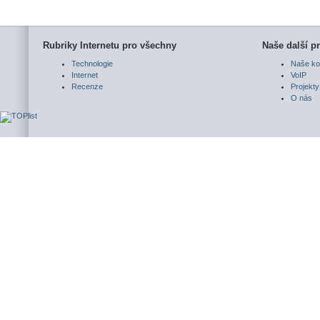
Rubriky Internetu pro všechny
Naše další pr
Technologie
Naše ko
Internet
VoIP
Recenze
Projekty
O nás