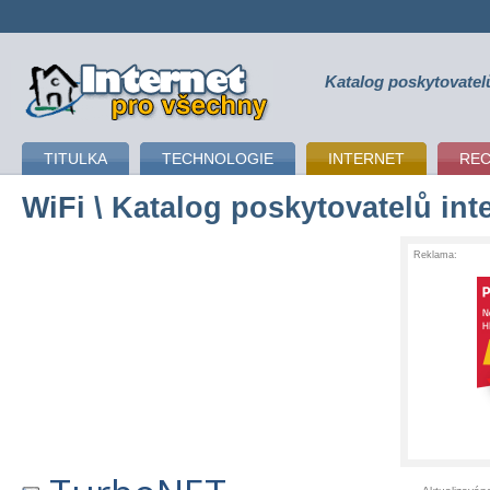
Katalog poskytovatel
připojení k internetu
TITULKA
TECHNOLOGIE
INTERNET
RE
WiFi
\ Katalog poskytovatelů int
Reklama: