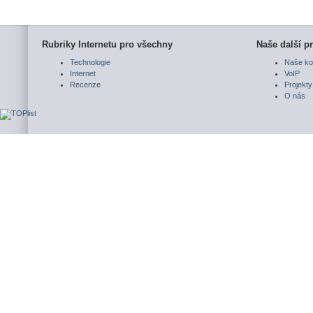
Rubriky Internetu pro všechny
Naše další pr
Technologie
Naše ko
Internet
VoIP
Recenze
Projekty
O nás