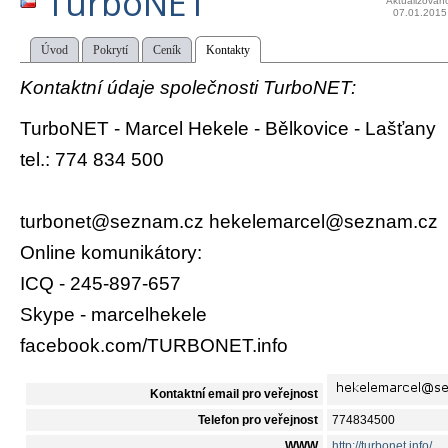
TurboNET
Aktualizován
07.01.2015
Úvod
Pokrytí
Ceník
Kontakty
Kontaktní údaje společnosti TurboNET:
TurboNET - Marcel Hekele - Bělkovice - Lašťany
tel.: 774 834 500
turbonet@seznam.cz hekelemarcel@seznam.cz
Online komunikátory:
ICQ - 245-897-657
Skype - marcelhekele
facebook.com/TURBONET.info
Kontaktní email pro veřejnost
Telefon pro veřejnost
774834500
WWW
http://turbonet.info/