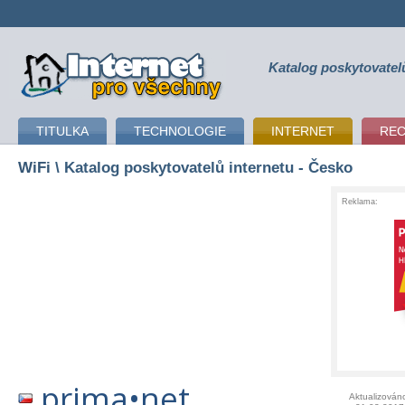
Katalog poskytovatel
připojení k internetu
TITULKA
TECHNOLOGIE
INTERNET
RE
WiFi
\ Katalog poskytovatelů internetu - Česko
Reklama:
prima•net
Aktualizován