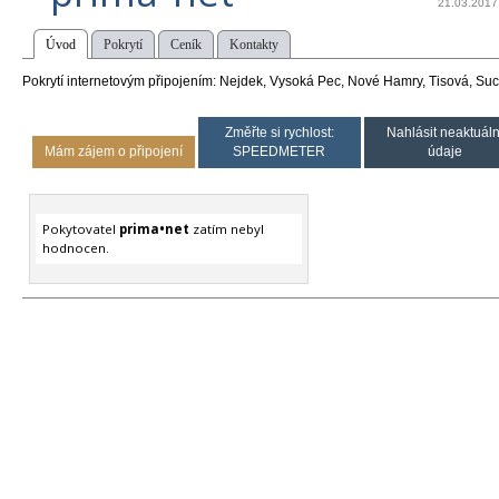
21.03.2017
Úvod
Pokrytí
Ceník
Kontakty
Pokrytí internetovým připojením: Nejdek, Vysoká Pec, Nové Hamry, Tisová, Suc
Změřte si rychlost:
Nahlásit neaktuáln
Mám zájem o připojení
SPEEDMETER
údaje
Pokytovatel
prima•net
zatím nebyl
hodnocen.