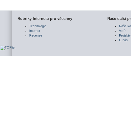
Rubriky Internetu pro všechny
Naše další pr
Technologie
Naše ko
Internet
VoIP
Recenze
Projekty
O nás