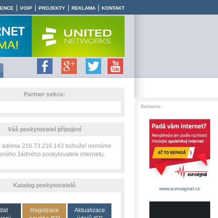
|
|
|
|
RENCE
VOIP
PROJEKTY
REKLAMA
KONTAKT
Partner sekce:
Reklama:
Váš poskytovatel připojení
IP adrese 216.73.216.143 bohužel nemáme
zeného žádného poskytovatele internetu.
Katalog poskytovatelů
www.eurosignal.cz
dat
Registrace
Aktualizace