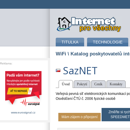
připojení k internetu
TITULKA
TECHNOLOGIE
WiFi
\ Katalog poskytovatelů int
Reklama:
SazNET
Úvod
Pokrytí
Ceník
Kontakty
Veřejná pevná síť elektronických komunikací pos
Osvědčení ČTÚ č. 2006 fyzické osobě
Změřte si rych
www.eurosignal.cz
Mám zájem o připojení
SPEEDMET