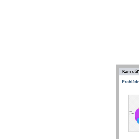
Kam dál
Prohlédn