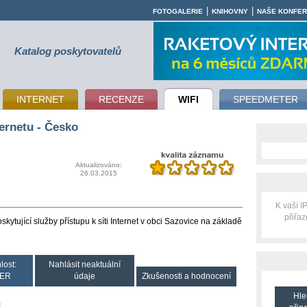
|
|
FOTOGALERIE
KNIHOVNY
NAŠE KONFE
Katalog poskytovatelů
INTERNET
RECENZE
WIFI
SPEEDMETER
ernetu - Česko
Aktualizováno:
26.03.2015
K vaší 
přiřa
kytující služby přístupu k síti Internet v obci Sazovice na základě
lost:
Nahlásit neaktuální
ER
údaje
Zkušenosti a hodnocení
Hle