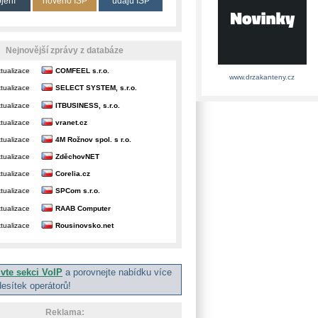
ojení
nového ISP
údajů ISP
Nejnovější zprávy z databáze
tualizace
COMFEEL s.r.o.
www.drzakanteny.cz
tualizace
SELECT SYSTEM, s.r.o.
tualizace
ITBUSINESS, s.r.o.
tualizace
vranet.cz
tualizace
4M Rožnov spol. s r.o.
tualizace
ZděchovNET
tualizace
Corelia.cz
tualizace
SPCom s.r.o.
tualizace
RAAB Computer
tualizace
Rousinovsko.net
ivte sekci VoIP
a porovnejte nabídku více
desítek operátorů!
Reklama: