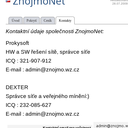
ZnojmoNet
Aktualizován
28.07.2009
Úvod
Pokrytí
Ceník
Kontakty
Kontaktní údaje společnosti ZnojmoNet:
Prokysoft
HW a SW řešení sítě, správce síťe
ICQ : 321-907-912
E-mail : admin@znojmo.wz.cz
DEXTER
Správce síťe a veřejného mínění:)
ICQ : 232-085-627
E-mail : admin@znojmo.wz.cz