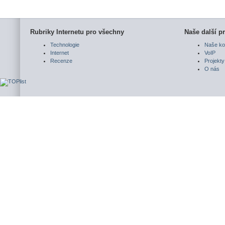
Rubriky Internetu pro všechny
Naše další pr
Technologie
Naše ko
Internet
VoIP
Recenze
Projekty
O nás