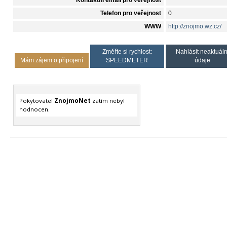
Kontaktní email pro veřejnost
Telefon pro veřejnost
0
WWW
http://znojmo.wz.cz/
Změřte si rychlost:
Nahlásit neaktuáln
Mám zájem o připojení
SPEEDMETER
údaje
Pokytovatel
ZnojmoNet
zatím nebyl
hodnocen.