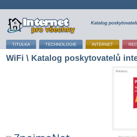
Katalog poskytovatel
připojení k internetu
TITULKA
TECHNOLOGIE
INTERNET
RE
WiFi
\ Katalog poskytovatelů int
Reklama: