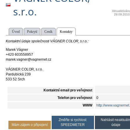
s.r.o.
Aktualizován
29.09.2010
Úvod
Pokrytí
Ceník
Kontakty
Kontaktní údaje společnosti VÁGNER COLOR, s.r.o.:
Marek Vágner
+420 603558957
marek.vagner@vagnernet.cz
VÁGNER COLOR, s.r.o.
Pardubická 239
533 52 Srch
Kontaktní email pro veřejnost
Telefon pro veřejnost
0
WWW
http://www.vagnernet.
Změřte si rychlost:
Nahlásit neaktuáln
Mám zájem o připojení
SPEEDMETER
údaje