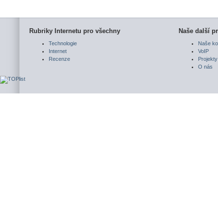
Rubriky Internetu pro všechny
Naše další pr
Technologie
Naše ko
Internet
VoIP
Recenze
Projekty
O nás