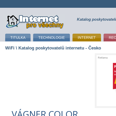
Katalog poskytovatel
připojení k internetu
TITULKA
TECHNOLOGIE
INTERNET
RE
WiFi
\ Katalog poskytovatelů internetu - Česko
Reklama:
VÁGNER COLOR,