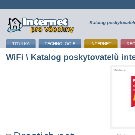
Katalog poskytovatel
připojení k internetu
TITULKA
TECHNOLOGIE
INTERNET
RE
WiFi
\ Katalog poskytovatelů int
Reklama: