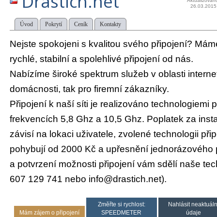
Drastich.net
Aktualizován
26.03.2015
Úvod
Pokrytí
Ceník
Kontakty
Nejste spokojeni s kvalitou svého připojení? Máme
rychlé, stabilní a spolehlivé připojení od nás.
Nabízíme široké spektrum služeb v oblasti interne
domácnosti, tak pro firemní zákazníky.
Připojení k naší síti je realizováno technologiemi 
frekvencích 5,8 Ghz a 10,5 Ghz. Poplatek za insta
závisí na lokaci uživatele, zvolené technologii při
pohybují od 2000 Kč a upřesnění jednorázového p
a potvrzení možnosti připojení vám sdělí naše tech
607 129 741 nebo info@drastich.net).
Změřte si rychlost:
Nahlásit neaktuáln
Mám zájem o připojení
SPEEDMETER
údaje