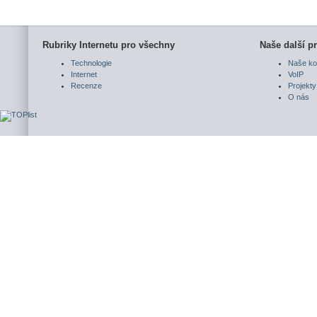
Rubriky Internetu pro všechny
Naše další pr
Technologie
Naše ko
Internet
VoIP
Recenze
Projekty
O nás