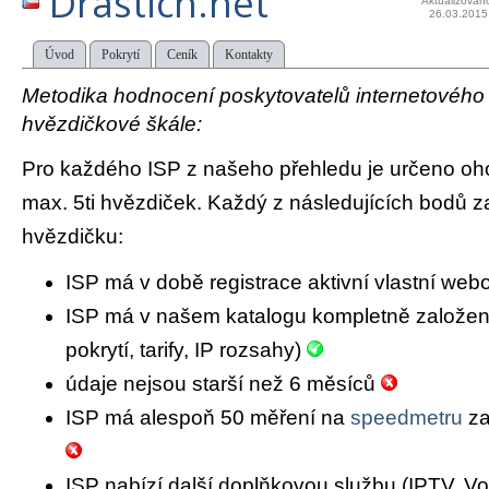
Drastich.net
Aktualizován
26.03.2015
Úvod
Pokrytí
Ceník
Kontakty
Metodika hodnocení poskytovatelů internetového př
hvězdičkové škále:
Pro každého ISP z našeho přehledu je určeno oh
max. 5ti hvězdiček. Každý z následujících bodů za
hvězdičku:
ISP má v době registrace aktivní vlastní we
ISP má v našem katalogu kompletně založený 
pokrytí, tarify, IP rozsahy)
údaje nejsou starší než 6 měsíců
ISP má alespoň 50 měření na
speedmetru
za
ISP nabízí další doplňkovou službu (IPTV, Vo