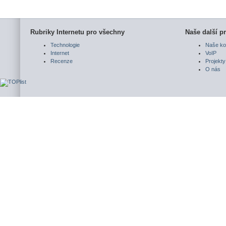
Rubriky Internetu pro všechny
Naše další pr
Technologie
Naše ko
Internet
VoIP
Recenze
Projekty
O nás