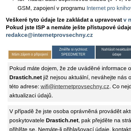
GSM, zapojení v programu
Internet pro knih
Veškeré tyto údaje lze zakládat a upravovat
v 
Pokud jste ISP a nemáte ješte přístupové údaj
redakce@internetprovsechny.cz
Změřte si rychlost:
Nahlásit neaktuáln
Mám zájem o připojení
SPEEDMETER
údaje
Pokud máte dojem, že zde uváděné informace o 
Drastich.net
již nejsou aktuální, neváhejte nás 
této adrese:
wifi@internetprovsechny.cz
. Co nejd
aktualizaci údajů.
V případě že jste osoba oprávněná provádět akt
poskytovatele
Drastich.net
, pak přejděte na st
přihlšte se. Nemáte-li přihlašovací údaje, kontakt