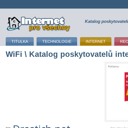
Katalog poskytovatel
připojení k internetu
TITULKA
TECHNOLOGIE
INTERNET
RE
WiFi
\ Katalog poskytovatelů int
Reklama: