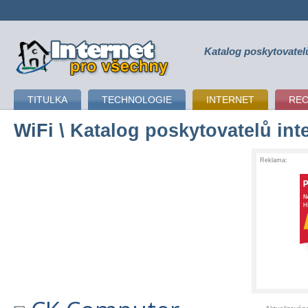
Katalog poskytovatel
připojení k internetu
TITULKA
TECHNOLOGIE
INTERNET
RE
WiFi
\ Katalog poskytovatelů int
Reklama: