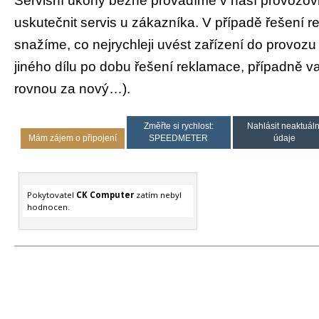
Servisní úkony běžně provádíme v naší provozov
uskutečnit servis u zákazníka. V případě řešení 
snažíme, co nejrychleji uvést zařízení do provozu
jiného dílu po dobu řešení reklamace, případně 
rovnou za nový…).
Změřte si rychlost:
Nahlásit neaktuáln
Mám zájem o připojení
SPEEDMETER
údaje
Pokytovatel
CK Computer
zatím nebyl
hodnocen.