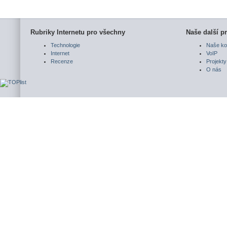
Rubriky Internetu pro všechny
Naše další pr
Technologie
Naše ko
Internet
VoIP
Recenze
Projekty
O nás