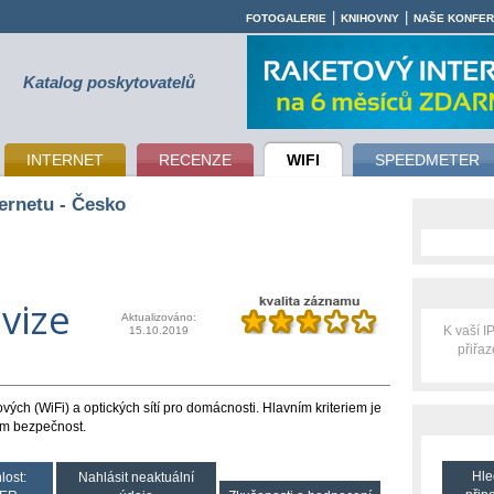
|
|
FOTOGALERIE
KNIHOVNY
NAŠE KONFE
Katalog poskytovatelů
INTERNET
RECENZE
WIFI
SPEEDMETER
ernetu - Česko
evize
Aktualizováno:
K vaší 
15.10.2019
přiřa
ch (WiFi) a optických sítí pro domácnosti. Hlavním kriteriem je
ším bezpečnost.
Hle
lost:
Nahlásit neaktuální