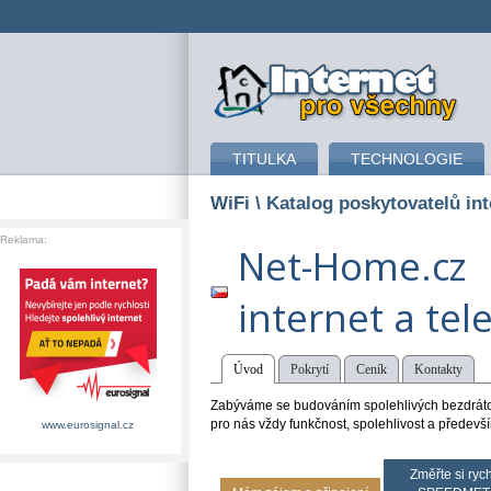
připojení k internetu
TITULKA
TECHNOLOGIE
WiFi
\ Katalog poskytovatelů int
Reklama:
Net-Home.cz
internet a tel
Úvod
Pokrytí
Ceník
Kontakty
Zabýváme se budováním spolehlivých bezdrátový
pro nás vždy funkčnost, spolehlivost a předev
www.eurosignal.cz
Změřte si rych