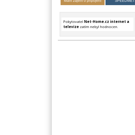
Mám zájem o připojení
SPEEDMET
Pokytovatel
Net-Home.cz internet a
televize
zatím nebyl hodnocen.