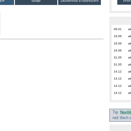
přip
ER
údaje
Zkušenosti a hodnocení
06.01
ak
16.06
ak
16.06
ak
16.06
ak
31.05
ak
31.05
ak
14.12
ak
14.12
ak
14.12
ak
14.12
ak
Tip:
Navšt
než třech 