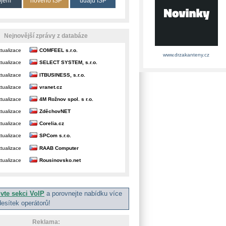
ojení
nového ISP
údajů ISP
Nejnovější zprávy z databáze
tualizace
COMFEEL s.r.o.
www.drzakanteny.cz
tualizace
SELECT SYSTEM, s.r.o.
tualizace
ITBUSINESS, s.r.o.
tualizace
vranet.cz
tualizace
4M Rožnov spol. s r.o.
tualizace
ZděchovNET
tualizace
Corelia.cz
tualizace
SPCom s.r.o.
tualizace
RAAB Computer
tualizace
Rousinovsko.net
ivte sekci VoIP
a porovnejte nabídku více
desítek operátorů!
Reklama: