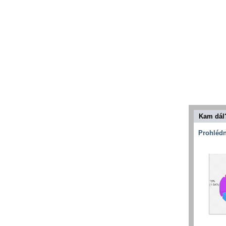
Kam dál
Prohlédn