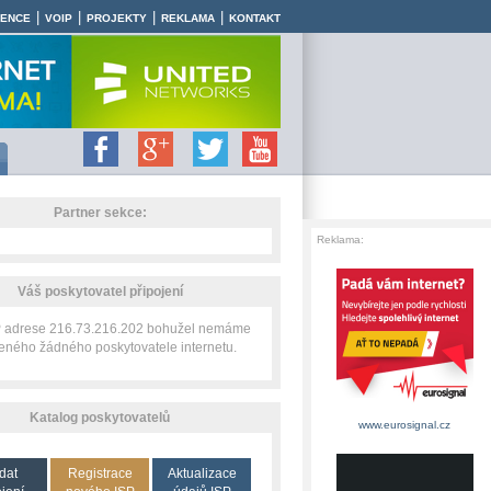
|
|
|
|
RENCE
VOIP
PROJEKTY
REKLAMA
KONTAKT
Partner sekce:
Reklama:
Váš poskytovatel připojení
IP adrese 216.73.216.202 bohužel nemáme
zeného žádného poskytovatele internetu.
Katalog poskytovatelů
www.eurosignal.cz
dat
Registrace
Aktualizace