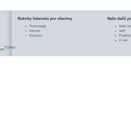
Rubriky Internetu pro všechny
Naše další pr
Technologie
Naše ko
Internet
VoIP
Recenze
Projekty
O nás