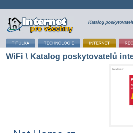
Katalog poskytovatel
připojení k internetu
TITULKA
TECHNOLOGIE
INTERNET
RE
WiFi
\ Katalog poskytovatelů int
Reklama: