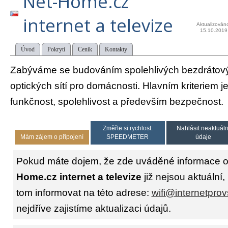
Net-Home.cz
internet a televize
Aktualizován
15.10.2019
Úvod
Pokrytí
Ceník
Kontakty
Zabýváme se budováním spolehlivých bezdrátový
optických sítí pro domácnosti. Hlavním kriteriem j
funkčnost, spolehlivost a především bezpečnost.
Změřte si rychlost:
Nahlásit neaktuáln
Mám zájem o připojení
SPEEDMETER
údaje
Pokud máte dojem, že zde uváděné informace o
Home.cz internet a televize
již nejsou aktuální
tom informovat na této adrese:
wifi@internetpro
nejdříve zajistíme aktualizaci údajů.