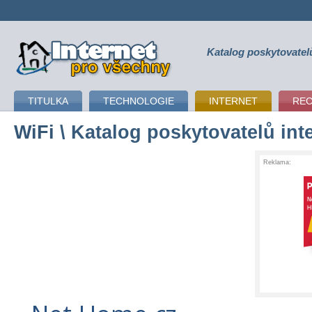
Katalog poskytovatel
připojení k internetu
TITULKA
TECHNOLOGIE
INTERNET
RE
WiFi
\ Katalog poskytovatelů int
Reklama: