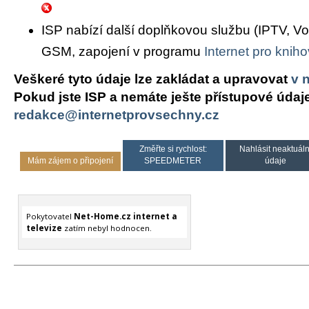
ISP nabízí další doplňkovou službu (IPTV, Vo
GSM, zapojení v programu
Internet pro knih
Veškeré tyto údaje lze zakládat a upravovat
v 
Pokud jste ISP a nemáte ješte přístupové údaj
redakce@internetprovsechny.cz
Změřte si rychlost:
Nahlásit neaktuáln
Mám zájem o připojení
SPEEDMETER
údaje
Pokytovatel
Net-Home.cz internet a
televize
zatím nebyl hodnocen.