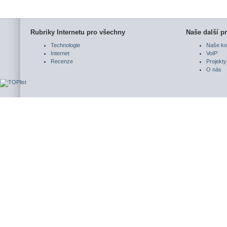
Rubriky Internetu pro všechny
Naše další pr
Technologie
Naše ko
Internet
VoIP
Recenze
Projekty
O nás