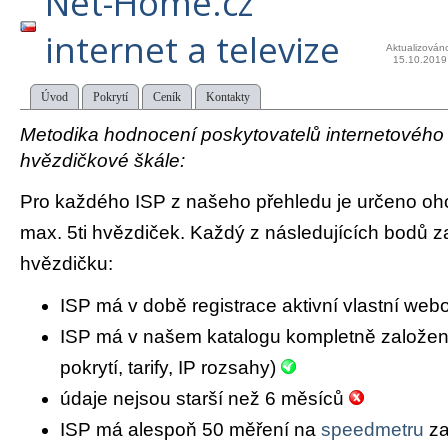
Net-Home.cz
internet a televize
Aktualizován
15.10.2019
Úvod
Pokrytí
Ceník
Kontakty
Metodika hodnocení poskytovatelů internetového př
hvězdičkové škále:
Pro každého ISP z našeho přehledu je určeno oh
max. 5ti hvězdiček. Každý z následujících bodů za
hvězdičku:
ISP má v době registrace aktivní vlastní we
ISP má v našem katalogu kompletně založený 
pokrytí, tarify, IP rozsahy)
údaje nejsou starší než 6 měsíců
ISP má alespoň 50 měření na
speedmetru
za