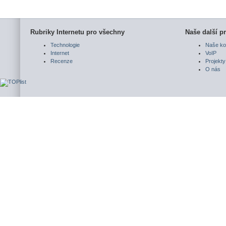
Rubriky Internetu pro všechny
Naše další pr
Technologie
Naše ko
Internet
VoIP
Recenze
Projekty
O nás