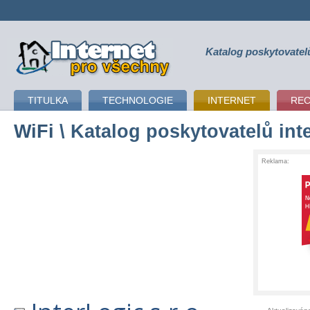
Katalog poskytovatel
připojení k internetu
TITULKA
TECHNOLOGIE
INTERNET
RE
WiFi
\ Katalog poskytovatelů int
Reklama: