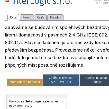
InterLogic s.r.o.
Aktualizován
09.10.2012
Úvod
Pokrytí
Ceník
Kontakty
Zabýváme se budováním spolehlivých bezdrátových
firem i domácností v pásmech 2.4 GHz IEEE 802
802.11a. Hlavním kriteriem je pro nás vždy funkčno
především bezpečnost. Provozujeme několik veře
bodů, kde je možné se bezdrátově připojit k inter
přípojných míst postupně rozšiřujeme.
Změřte si rychlost:
Nahlásit neaktuáln
Mám zájem o připojení
SPEEDMETER
údaje
Pokytovatel
InterLogic s.r.o.
zatím
nebyl hodnocen.